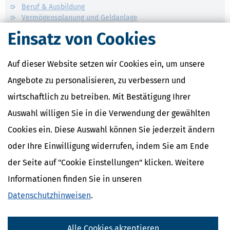
Beruf & Ausbildung
Vermögensplanung und Geldanlage
Geld im Alltag
Einsatz von Cookies
Verwandte Lexikon-Begriffe
Auf dieser Website setzen wir Cookies ein, um unsere
Mindestlohn
Abfindung
Angebote zu personalisieren, zu verbessern und
Abschlagszahlung
wirtschaftlich zu betreiben. Mit Bestätigung Ihrer
Anwesenheitsprämien
Apothekerzuschüsse
Auswahl willigen Sie in die Verwendung der gewählten
Cookies ein. Diese Auswahl können Sie jederzeit ändern
oder Ihre Einwilligung widerrufen, indem Sie am Ende
der Seite auf "Cookie Einstellungen" klicken. Weitere
Informationen finden Sie in unseren
Datenschutzhinweisen
.
Alle Cookies akzeptieren