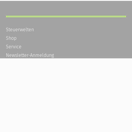
Steuerwelten
Shop
Service
Newsletter-Anmeldung
Alle News
Steuererklärung Online
Referenz
Über uns
Kontakt
Karriere
Häufige Fragen / FAQ
Kundenkonto