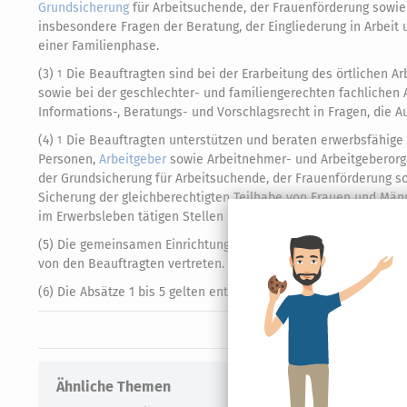
Grundsicherung
für Arbeitsuchende, der Frauenförderung sowie
insbesondere Fragen der Beratung, der Eingliederung in Arbei
einer Familienphase.
(3)
Die Beauftragten sind bei der Erarbeitung des örtlichen 
1
sowie bei der geschlechter- und familiengerechten fachlichen
Informations-, Beratungs- und Vorschlagsrecht in Fragen, die
(4)
Die Beauftragten unterstützen und beraten erwerbsfähige
1
Personen,
Arbeitgeber
sowie Arbeitnehmer- und Arbeitgeberorga
der Grundsicherung für Arbeitsuchende, der Frauenförderung so
Sicherung der gleichberechtigten Teilhabe von Frauen und Männ
im Erwerbsleben tätigen Stellen im Zuständigkeitsbereich de
(5) Die gemeinsamen Einrichtungen werden in den Sitzungen k
von den Beauftragten vertreten.
(6) Die Absätze 1 bis 5 gelten entsprechend für die zugelasse
Ähnliche Themen
Verwandte