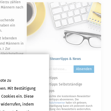
Hierzu zählen
nd Männern nach
tsuchende
 haben ein
n.
ft lebenden
und Männern in
n.
Zur
2
 Gleichstellung
Kostenlose Steuertipps & News
gten betreffen,
Absenden
Steuertipps
ote zu
Steuertipps Selbstständige
ben. Mit Bestätigung
Geldtipps
Druckversion
 Cookies ein. Diese
Ja, ich möchte die kostenlosen Newsletter
von Steuertipps abonnieren. Die
Datenschutzhinweise
habe ich gelesen.
g widerrufen, indem
Meine Einwilligung kann ich jederzeit durch
Abbestellung des Newsletters widerrufen.