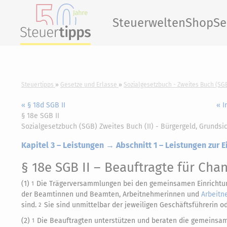
Steuerwelten
Shop
Se
Steuertipps
Gesetze und Erlasse
Sozialgesetzbuch - Zweites Buch (SGB
« § 18d SGB II
« I
§ 18e SGB II
Sozialgesetzbuch (SGB) Zweites Buch (II) - Bürgergeld, Grundsi
Kapitel 3 – Leistungen → Abschnitt 1 – Leistungen zur E
§ 18e SGB II
– Beauftragte für Cha
(1)
Die Trägerversammlungen bei den gemeinsamen Einrichtun
1
der Beamtinnen und Beamten, Arbeitnehmerinnen und
Arbeitn
sind.
Sie sind unmittelbar der jeweiligen Geschäftsführerin o
2
(2)
Die Beauftragten unterstützen und beraten die gemeinsam
1