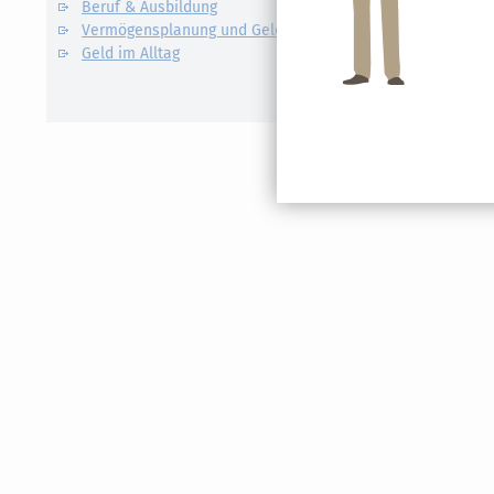
Beruf & Ausbildung
Mindestl
Vermögensplanung und Geldanlage
Abfindung
Geld im Alltag
Abschlags
Anwesenh
Apotheke