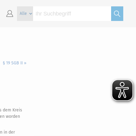
§ 19 SGB II »
s dem Kreis
sen worden
n in der