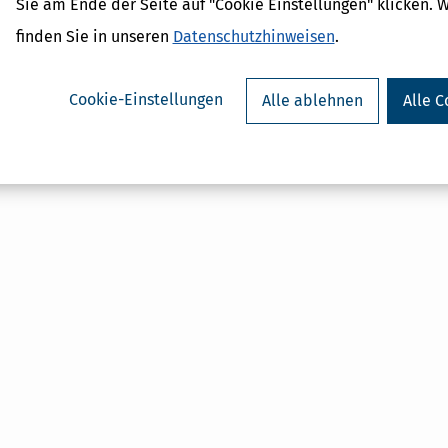
Sie am Ende der Seite auf "Cookie Einstellungen" klicken. 
ohn
finden Sie in unseren
Datenschutzhinweisen
.
zahlung
eitsprämien
rzuschüsse
Cookie-Einstellungen
Alle ablehnen
Alle C