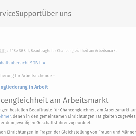
rvice
Support
Über uns
 II)
§ 18e SGB II, Beauftragte für Chancengleichheit am Arbeitsmarkt
nhaltsübersicht SGB II »
cherung für Arbeitsuchende -
ingliederung in Arbeit
ncengleichheit am Arbeitsmarkt
gen bestellen Beauftragte für Chancengleichheit am Arbeitsmarkt au
ehmer
, denen in den gemeinsamen Einrichtungen Tätigkeiten zugewie
der dem jeweiligen Geschäftsführer zugeordnet.
en Einrichtungen in Fragen der Gleichstellung von Frauen und Männer