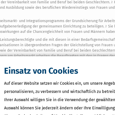
 der Vereinbarkeit von Familie und Beruf bei beiden Geschlechtern.
2
t und Ausbildung sowie des beruflichen Wiedereinstiegs von Frauen u
Arbeitsmarkt- und Integrationsprogramms der Grundsicherung für Arbei
 Aufgabenerledigung der gemeinsamen Einrichtung zu beteiligen.
Sie
2
 Auswirkungen auf die Chancengleichheit von Frauen und Männern habe
 Leistungsberechtigte und die mit diesen in einer Bedarfsgemeinscha
nisationen in übergeordneten Fragen der Gleichstellung von Frauen 
wie der Vereinbarkeit von Familie und Beruf bei beiden Geschlechter
ern am Arbeitsmarkt arbeiten die Beauftragten mit den in Fragen der
r gemeinsamen Einrichtung zusammen.
Einsatz von Cookies
ommunaler Gremien zu Themen, die den Aufgabenbereich der Beauftra
nen kommunalen Träger.
Auf dieser Website setzen wir Cookies ein, um unsere Angeb
personalisieren, zu verbessern und wirtschaftlich zu betrei
Ihrer Auswahl willigen Sie in die Verwendung der gewählten
Auswahl können Sie jederzeit ändern oder Ihre Einwilligun
 Lexikon-Begriffe