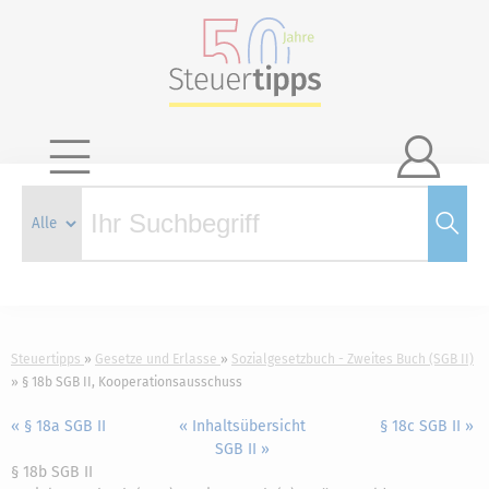

Steuertipps
Gesetze und Erlasse
Sozialgesetzbuch - Zweites Buch (SGB II)
§ 18b SGB II, Kooperationsausschuss
« § 18a SGB II
« Inhaltsübersicht
§ 18c SGB II »
SGB II »
§ 18b SGB II