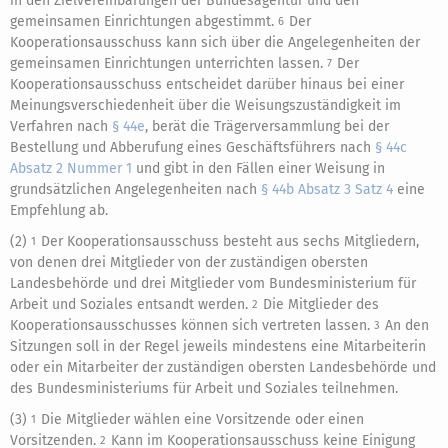
in den Zielvereinbarungen der Bundesagentur und den
gemeinsamen Einrichtungen abgestimmt.
Der
6
Kooperationsausschuss kann sich über die Angelegenheiten der
gemeinsamen Einrichtungen unterrichten lassen.
Der
7
Kooperationsausschuss entscheidet darüber hinaus bei einer
Meinungsverschiedenheit über die Weisungszuständigkeit im
Verfahren nach
§ 44e
, berät die Trägerversammlung bei der
Bestellung und Abberufung eines Geschäftsführers nach
§ 44c
Absatz 2 Nummer 1
und gibt in den Fällen einer Weisung in
grundsätzlichen Angelegenheiten nach
§ 44b Absatz 3 Satz 4
eine
Empfehlung ab.
(2)
Der Kooperationsausschuss besteht aus sechs Mitgliedern,
1
von denen drei Mitglieder von der zuständigen obersten
Landesbehörde und drei Mitglieder vom Bundesministerium für
Arbeit und Soziales entsandt werden.
Die Mitglieder des
2
Kooperationsausschusses können sich vertreten lassen.
An den
3
Sitzungen soll in der Regel jeweils mindestens eine Mitarbeiterin
oder ein Mitarbeiter der zuständigen obersten Landesbehörde und
des Bundesministeriums für Arbeit und Soziales teilnehmen.
(3)
Die Mitglieder wählen eine Vorsitzende oder einen
1
Vorsitzenden.
Kann im Kooperationsausschuss keine Einigung
2