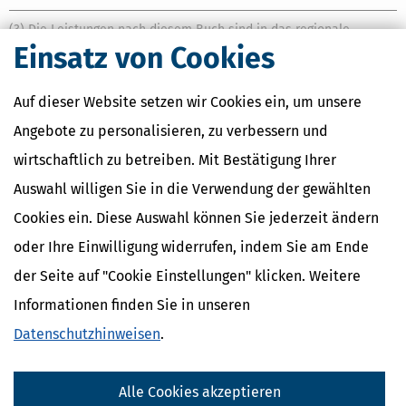
(3) Die Leistungen nach diesem Buch sind in das regionale
Arbeitsmarktmonitoring der Agenturen für Arbeit nach § 9 Absatz 2
Einsatz von Cookies
des Dritten Buches einzubeziehen.
(4)
Die Agenturen für Arbeit sollen mit Gemeinden, Kreisen und
1
Auf dieser Website setzen wir Cookies ein, um unsere
Bezirken auf deren Verlangen Vereinbarungen über das Erbringen
Angebote zu personalisieren, zu verbessern und
von Leistungen zur Eingliederung nach diesem Gesetz mit
Ausnahme der Leistungen nach
§ 16 Absatz 1
schließen, wenn sie
wirtschaftlich zu betreiben. Mit Bestätigung Ihrer
den durch eine Rechtsverordnung festgelegten
Auswahl willigen Sie in die Verwendung der gewählten
Mindestanforderungen entsprechen.
Satz 1 gilt nicht für die
2
zugelassenen kommunalen Träger.
Cookies ein. Diese Auswahl können Sie jederzeit ändern
(5) Das Bundesministerium für Arbeit und Soziales wird
oder Ihre Einwilligung widerrufen, indem Sie am Ende
ermächtigt, ohne Zustimmung des Bundesrates durch
der Seite auf "Cookie Einstellungen" klicken. Weitere
Rechtsverordnung zu bestimmen, welchen Anforderungen eine
Vereinbarung nach Absatz 3 mindestens genügen muss.
Informationen finden Sie in unseren
Datenschutzhinweisen
.
Ähnliche Themen
Alle Cookies akzeptieren
Beruf & Ausbildung