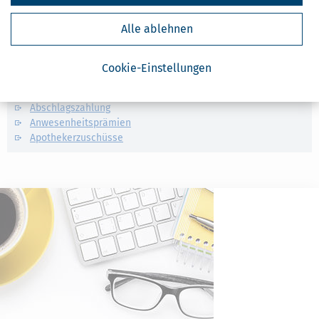
Vermögensplanung und Geldanlage
Geld im Alltag
Alle ablehnen
Verwandte Lexikon-Begriffe
Cookie-Einstellungen
Mindestlohn
Abfindung
Abschlagszahlung
Anwesenheitsprämien
Apothekerzuschüsse