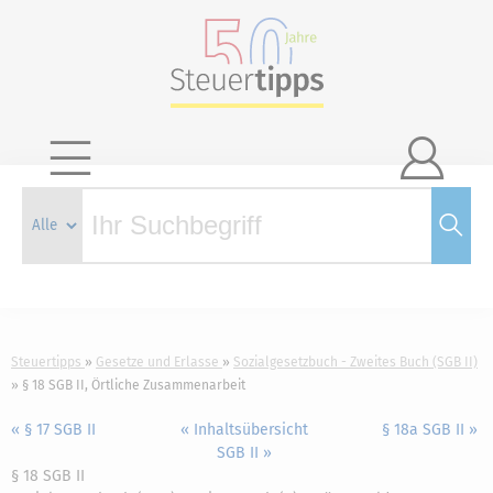

Steuertipps
Gesetze und Erlasse
Sozialgesetzbuch - Zweites Buch (SGB II)
§ 18 SGB II, Örtliche Zusammenarbeit
« § 17 SGB II
« Inhaltsübersicht
§ 18a SGB II »
SGB II »
§ 18 SGB II