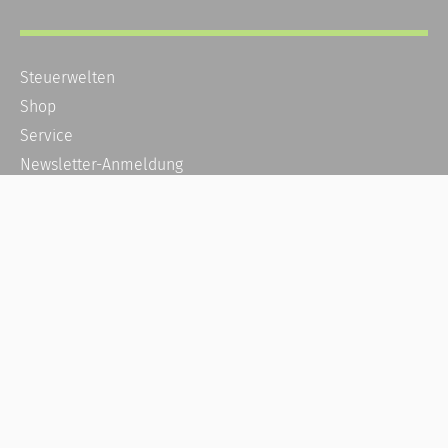
Steuerwelten
Shop
Service
Newsletter-Anmeldung
Alle News
Steuererklärung Online
Referenz
Über uns
Kontakt
Karriere
Häufige Fragen / FAQ
Kundenkonto
Kundenservice und Support