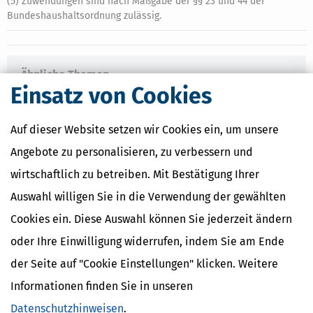
(5) Zuwendungen sind nach Maßgabe der §§ 23 und 44 der
Bundeshaushaltsordnung zulässig.
Ähnliche Themen
Einsatz von Cookies
Beruf & Ausbildung
Vermögensplanung und Geldanlage
Geld im Alltag
Auf dieser Website setzen wir Cookies ein, um unsere
Angebote zu personalisieren, zu verbessern und
Verwandte Lexikon-Begriffe
wirtschaftlich zu betreiben. Mit Bestätigung Ihrer
Mindestlohn
Abfindung
Auswahl willigen Sie in die Verwendung der gewählten
Abschlagszahlung
Cookies ein. Diese Auswahl können Sie jederzeit ändern
Anwesenheitsprämien
Apothekerzuschüsse
oder Ihre Einwilligung widerrufen, indem Sie am Ende
der Seite auf "Cookie Einstellungen" klicken. Weitere
Informationen finden Sie in unseren
Datenschutzhinweisen
.