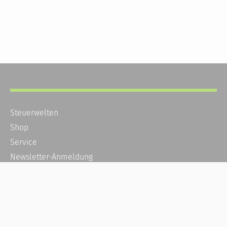
Steuerwelten
Shop
Service
Newsletter-Anmeldung
Alle News
Steuererklärung Online
Referenz
Über uns