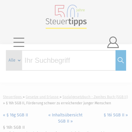

Steuertipps
Gesetze und Erlasse
Sozialgesetzbuch - Zweites Buch (SGB II)
§ 16h SGB II, Förderung schwer zu erreichender junger Menschen
« § 16g SGB II
« Inhaltsübersicht
§ 16i SGB II »
SGB II »
§ 16h SGB II