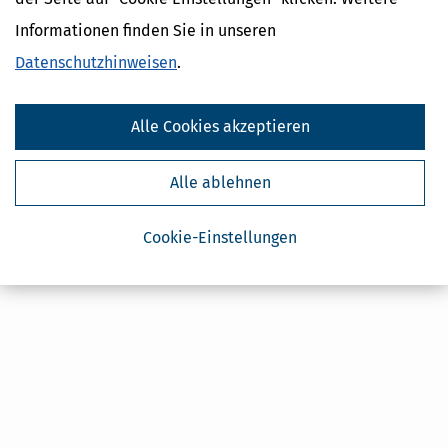
Geldtipps
Informationen finden Sie in unseren
Ja, ich möchte die kostenlosen Newsletter
von Steuertipps abonnieren. Die
Datenschutzhinweise
habe ich gelesen.
Datenschutzhinweisen
.
Meine Einwilligung kann ich jederzeit durch
Abbestellung des Newsletters widerrufen.
Alle Cookies akzeptieren
Alle ablehnen
Cookie-Einstellungen