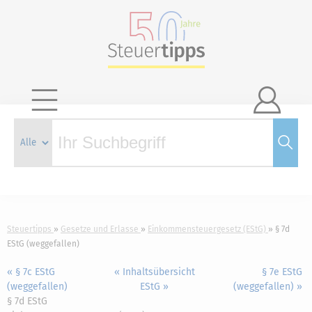

Steuertipps
Gesetze und Erlasse
Einkommensteuergesetz (EStG)
§ 7d
EStG (weggefallen)
« § 7c EStG
« Inhaltsübersicht
§ 7e EStG
(weggefallen)
EStG »
(weggefallen) »
§ 7d EStG