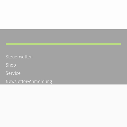
Steuerwelten
Shop
Service
Newsletter-Anmeldung
Alle News
Steuererklärung Online
Referenz
Über uns
Kontakt