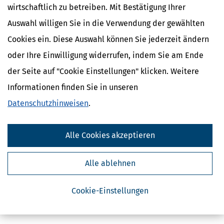
wirtschaftlich zu betreiben. Mit Bestätigung Ihrer
Auswahl willigen Sie in die Verwendung der gewählten
Cookies ein. Diese Auswahl können Sie jederzeit ändern
oder Ihre Einwilligung widerrufen, indem Sie am Ende
der Seite auf "Cookie Einstellungen" klicken. Weitere
Kostenlose Steuertipps & News
Informationen finden Sie in unseren
Datenschutzhinweisen
.
Absenden
Steuertipps
Alle Cookies akzeptieren
Steuertipps Selbstständige
Geldtipps
Ja, ich möchte die kostenlosen Newsletter
Alle ablehnen
von Steuertipps abonnieren. Die
Datenschutzhinweise
habe ich gelesen.
Meine Einwilligung kann ich jederzeit durch
Abbestellung des Newsletters widerrufen.
Cookie-Einstellungen