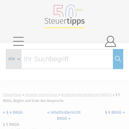

Steuertipps
Gesetze und Erlasse
Bundeskindergeldgesetz (BKGG)
§ 5
BKGG, Beginn und Ende des Anspruchs
« § 4 BKGG
« Inhaltsübersicht
§ 6 BKGG »
BKGG »
§ 5 BKGG