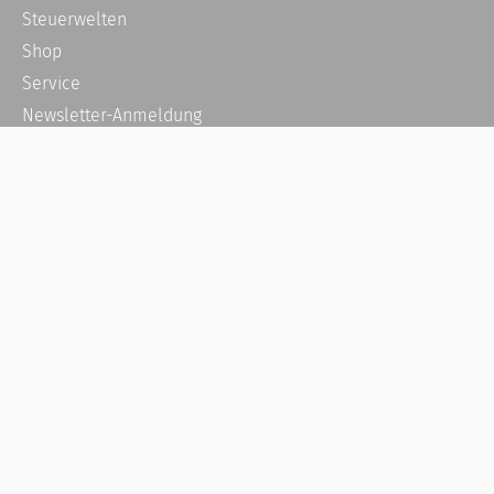
Steuerwelten
Shop
Service
Newsletter-Anmeldung
Alle News
Steuererklärung Online
Referenz
Über uns
Kontakt
Karriere
Häufige Fragen / FAQ
Kundenkonto
Kundenservice und Support
Vertrag widerrufen