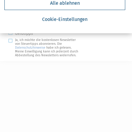
Alle ablehnen
Absenden
Steuertipps
Cookie-Einstellungen
Steuertipps Selbstständige
Geldtipps
Ja, ich möchte die kostenlosen Newsletter
von Steuertipps abonnieren. Die
Datenschutzhinweise
habe ich gelesen.
Meine Einwilligung kann ich jederzeit durch
Abbestellung des Newsletters widerrufen.