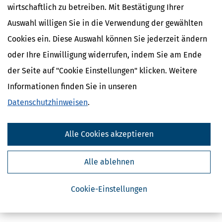
wirtschaftlich zu betreiben. Mit Bestätigung Ihrer
Auswahl willigen Sie in die Verwendung der gewählten
Cookies ein. Diese Auswahl können Sie jederzeit ändern
oder Ihre Einwilligung widerrufen, indem Sie am Ende
der Seite auf "Cookie Einstellungen" klicken. Weitere
Kostenlose Steuertipps & News
Informationen finden Sie in unseren
Datenschutzhinweisen
.
Absenden
Steuertipps
Alle Cookies akzeptieren
Steuertipps Selbstständige
Geldtipps
Ja, ich möchte die kostenlosen Newsletter
Alle ablehnen
von Steuertipps abonnieren. Die
Datenschutzhinweise
habe ich gelesen.
Meine Einwilligung kann ich jederzeit durch
Abbestellung des Newsletters widerrufen.
Cookie-Einstellungen