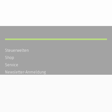
Steuerwelten
Shop
Service
Newsletter-Anmeldung
Alle News
Steuererklärung Online
Referenz
Über uns