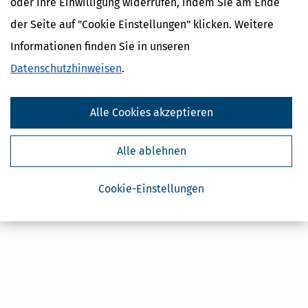
oder Ihre Einwilligung widerrufen, indem Sie am Ende
Steuertipps
der Seite auf "Cookie Einstellungen" klicken. Weitere
Steuertipps Selbstständige
Informationen finden Sie in unseren
Geldtipps
Datenschutzhinweisen
.
Ja, ich möchte die kostenlosen Newsletter
von Steuertipps abonnieren. Die
Datenschutzhinweise
habe ich gelesen.
Meine Einwilligung kann ich jederzeit durch
Abbestellung des Newsletters widerrufen.
Alle Cookies akzeptieren
Alle ablehnen
Cookie-Einstellungen