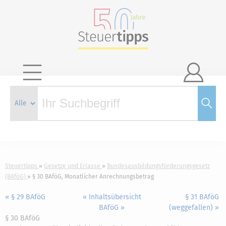

Steuertipps
Gesetze und Erlasse
Bundesausbildungsförderungsgesetz
(BAföG)
§ 30 BAföG, Monatlicher Anrechnungsbetrag
« § 29 BAföG
« Inhaltsübersicht
§ 31 BAföG
BAföG »
(weggefallen) »
§ 30 BAföG