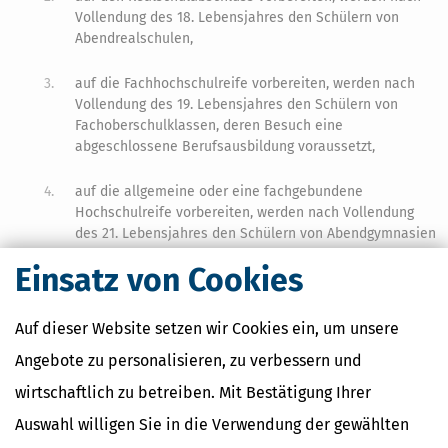
Vollendung des 18. Lebensjahres den Schülern von
Abendrealschulen,
3.
auf die Fachhochschulreife vorbereiten, werden nach
Vollendung des 19. Lebensjahres den Schülern von
Fachoberschulklassen, deren Besuch eine
abgeschlossene Berufsausbildung voraussetzt,
4.
auf die allgemeine oder eine fachgebundene
Hochschulreife vorbereiten, werden nach Vollendung
des 21. Lebensjahres den Schülern von Abendgymnasien
Einsatz von Cookies
gleichgestellt.
(5)
§ 2 Absatz 4
und
6
ist entsprechend anzuwenden.
Auf dieser Website setzen wir Cookies ein, um unsere
Angebote zu personalisieren, zu verbessern und
wirtschaftlich zu betreiben. Mit Bestätigung Ihrer
Ähnliche Themen
Beruf & Ausbildung
Auswahl willigen Sie in die Verwendung der gewählten
Vermögensplanung und Geldanlage