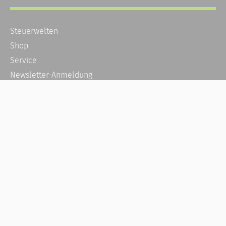
Steuerwelten
Shop
Service
Newsletter-Anmeldung
Alle News
Steuererklärung Online
Referenz
Über uns
Kontakt
Karriere
Häufige Fragen / FAQ
Kundenkonto
Kundenservice und Support