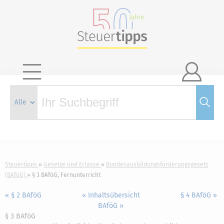

Steuertipps
Gesetze und Erlasse
Bundesausbildungsförderungsgesetz
(BAföG)
§ 3 BAföG, Fernunterricht
« § 2 BAföG
« Inhaltsübersicht
§ 4 BAföG »
BAföG »
§ 3 BAföG