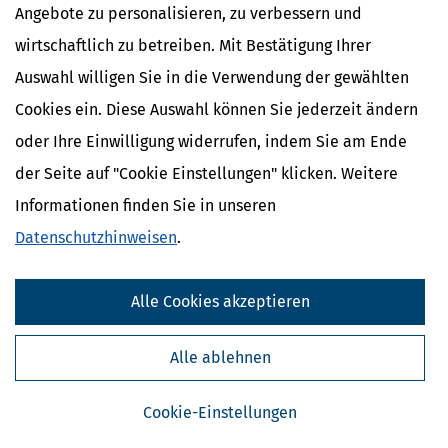
Angebote zu personalisieren, zu verbessern und
wirtschaftlich zu betreiben. Mit Bestätigung Ihrer
Auswahl willigen Sie in die Verwendung der gewählten
Cookies ein. Diese Auswahl können Sie jederzeit ändern
oder Ihre Einwilligung widerrufen, indem Sie am Ende
der Seite auf "Cookie Einstellungen" klicken. Weitere
Informationen finden Sie in unseren
Kostenlose Steuertipps & News
Datenschutzhinweisen
.
Absenden
Alle Cookies akzeptieren
Steuertipps
Steuertipps Selbstständige
Alle ablehnen
Geldtipps
Ja, ich möchte die kostenlosen Newsletter
von Steuertipps abonnieren. Die
Datenschutzhinweise
habe ich gelesen.
Cookie-Einstellungen
Meine Einwilligung kann ich jederzeit durch
Abbestellung des Newsletters widerrufen.