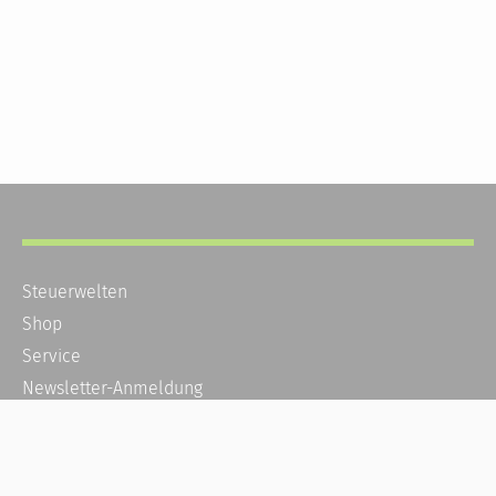
Steuerwelten
Shop
Service
Newsletter-Anmeldung
Alle News
Steuererklärung Online
Referenz