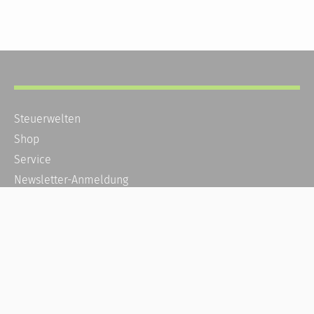
Steuerwelten
Shop
Service
Newsletter-Anmeldung
Alle News
Steuererklärung Online
Referenz
Über uns
Kontakt
Karriere