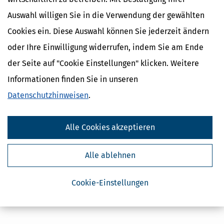
Auswahl willigen Sie in die Verwendung der gewählten
Cookies ein. Diese Auswahl können Sie jederzeit ändern
oder Ihre Einwilligung widerrufen, indem Sie am Ende
der Seite auf "Cookie Einstellungen" klicken. Weitere
Kostenlose Steuertipps & News
Informationen finden Sie in unseren
Absenden
Datenschutzhinweisen
.
Steuertipps
Steuertipps Selbstständige
Alle Cookies akzeptieren
Geldtipps
Ja, ich möchte die kostenlosen Newsletter
von Steuertipps abonnieren. Die
Alle ablehnen
Datenschutzhinweise
habe ich gelesen.
Meine Einwilligung kann ich jederzeit durch
Abbestellung des Newsletters widerrufen.
Cookie-Einstellungen