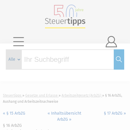

Steuertipps
Gesetze und Erlasse
Arbeitszeitgesetz (ArbZG)
§ 16 ArbZG,
Aushang und Arbeitszeitnachweise
« § 15 ArbZG
« Inhaltsübersicht
§ 17 ArbZG »
ArbZG »
§ 16 ArbZG