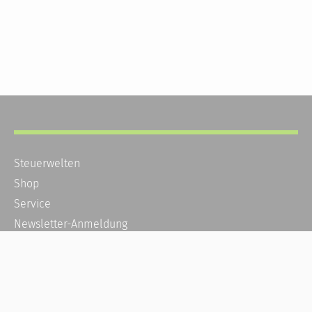
Steuerwelten
Shop
Service
Newsletter-Anmeldung
Alle News
Steuererklärung Online
Referenz