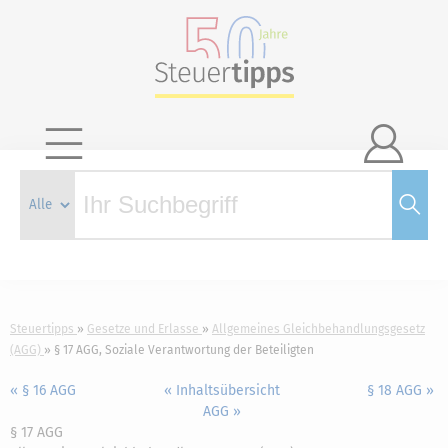

Steuertipps
Gesetze und Erlasse
Allgemeines Gleichbehandlungsgesetz
(AGG)
§ 17 AGG, Soziale Verantwortung der Beteiligten
« § 16 AGG
« Inhaltsübersicht
§ 18 AGG »
AGG »
§ 17 AGG