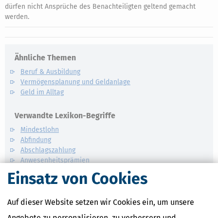
dürfen nicht Ansprüche des Benachteiligten geltend gemacht
werden.
Ähnliche Themen
Beruf & Ausbildung
Vermögensplanung und Geldanlage
Geld im Alltag
Verwandte Lexikon-Begriffe
Mindestlohn
Abfindung
Abschlagszahlung
Anwesenheitsprämien
Apothekerzuschüsse
Einsatz von Cookies
Auf dieser Website setzen wir Cookies ein, um unsere
Angebote zu personalisieren, zu verbessern und