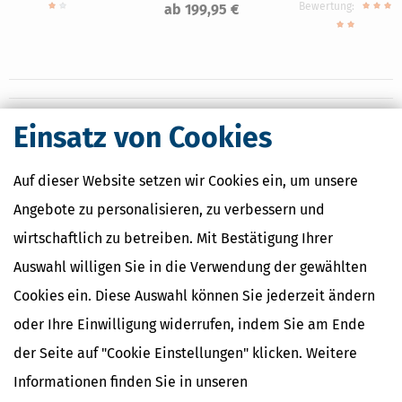
Bewertung:
ab 199,95 €
Einsatz von Cookies
Nahe Finanzämter
Finanzamt Bad Neuenahr-Ahrweiler
Auf dieser Website setzen wir Cookies ein, um unsere
Finanzamt Bonn-Außenstadt
Angebote zu personalisieren, zu verbessern und
Finanzamt Bonn-Innenstadt
Finanzamt Euskirchen
wirtschaftlich zu betreiben. Mit Bestätigung Ihrer
Finanzamt Schleiden
Auswahl willigen Sie in die Verwendung der gewählten
Cookies ein. Diese Auswahl können Sie jederzeit ändern
oder Ihre Einwilligung widerrufen, indem Sie am Ende
Finanzamtsuche
der Seite auf "Cookie Einstellungen" klicken. Weitere
Suchen
Informationen finden Sie in unseren