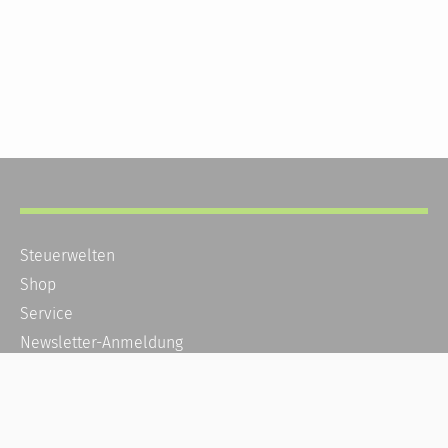
Steuerwelten
Shop
Service
Newsletter-Anmeldung
Alle News
Steuererklärung Online
Referenz