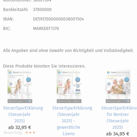
Kontonummer:
38001504
Bankleitzahl:
37000000
IBAN:
DE59370000000038001504
BIC:
MARKDEF1370
Alle Angaben sind ohne Gewähr von Richtigkeit und Vollständigkeit.
Diese Produkte könnten Sie interessieren.
SteuerSparErklärung
SteuerSparErklärung
SteuerSparErkläru
(Steuerjahr
(Steuerjahr
für Rentner
2025)
2025) -
(Steuerjahr
ab 32,95 €
gewerbliche
2025)
Bewertung:
ab 34,95 €
Lizenz