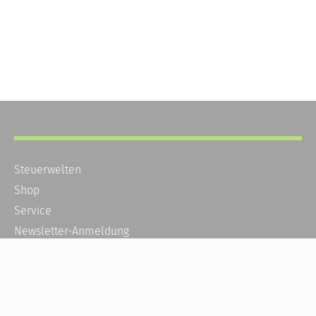
Steuerwelten
Shop
Service
Newsletter-Anmeldung
Alle News
Steuererklärung Online
Referenz