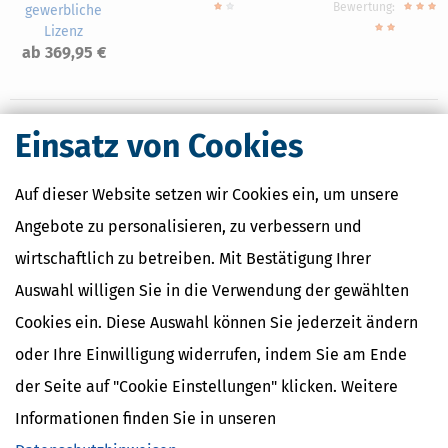
Bewertung:
gewerbliche
Lizenz
ab 369,95 €
Einsatz von Cookies
Nahe Finanzämter
Auf dieser Website setzen wir Cookies ein, um unsere
Finanzamt Bad Neuenahr-Ahrweiler
Angebote zu personalisieren, zu verbessern und
Finanzamt Bonn-Innenstadt
Finanzamt Euskirchen
wirtschaftlich zu betreiben. Mit Bestätigung Ihrer
Finanzamt Sankt Augustin
Auswahl willigen Sie in die Verwendung der gewählten
Finanzamt Schleiden
Cookies ein. Diese Auswahl können Sie jederzeit ändern
oder Ihre Einwilligung widerrufen, indem Sie am Ende
Finanzamtsuche
der Seite auf "Cookie Einstellungen" klicken. Weitere
Informationen finden Sie in unseren
Suchen