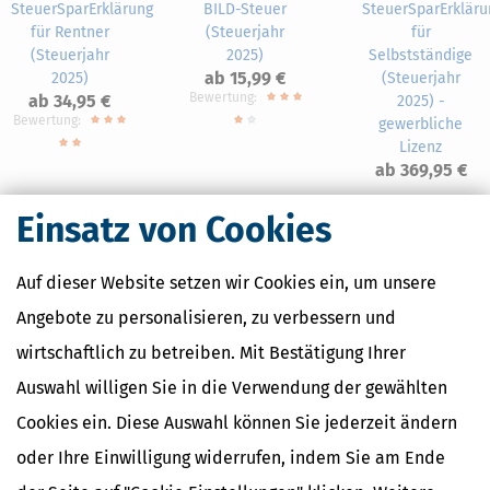
SteuerSparErklärung
BILD-Steuer
SteuerSparErkläru
für Rentner
(Steuerjahr
für
(Steuerjahr
2025)
Selbstständige
ab 15,99 €
2025)
(Steuerjahr
Bewertung:
ab 34,95 €
2025) -
Bewertung:
gewerbliche
Lizenz
ab 369,95 €
Einsatz von Cookies
Auf dieser Website setzen wir Cookies ein, um unsere
Nahe Finanzämter
Angebote zu personalisieren, zu verbessern und
Finanzamt Biberach
wirtschaftlich zu betreiben. Mit Bestätigung Ihrer
Finanzamt Friedrichshafen
Finanzamt Lindau
Auswahl willigen Sie in die Verwendung der gewählten
Finanzamt Riedlingen
Cookies ein. Diese Auswahl können Sie jederzeit ändern
Finanzamt Überlingen
oder Ihre Einwilligung widerrufen, indem Sie am Ende