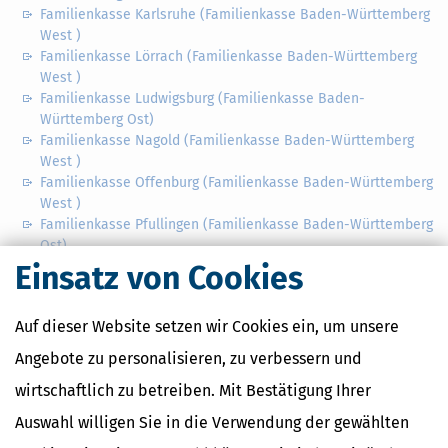
Familienkasse Karlsruhe (Familienkasse Baden-Württemberg
West )
Familienkasse Lörrach (Familienkasse Baden-Württemberg
West )
Familienkasse Ludwigsburg (Familienkasse Baden-
Württemberg Ost)
Familienkasse Nagold (Familienkasse Baden-Württemberg
West )
Familienkasse Offenburg (Familienkasse Baden-Württemberg
West )
Familienkasse Pfullingen (Familienkasse Baden-Württemberg
Ost)
Familienkasse Stuttgart (Familienkasse Baden-Württemberg
Einsatz von Cookies
Ost)
Familienkasse Tauberbischofsheim (Familienkasse Baden-
Auf dieser Website setzen wir Cookies ein, um unsere
Württemberg Ost)
Familienkasse Ulm (Familienkasse Baden-Württemberg Ost)
Angebote zu personalisieren, zu verbessern und
Familienkasse Villingen-Schwenningen (Familienkasse Baden-
wirtschaftlich zu betreiben. Mit Bestätigung Ihrer
Württemberg West )
Auswahl willigen Sie in die Verwendung der gewählten