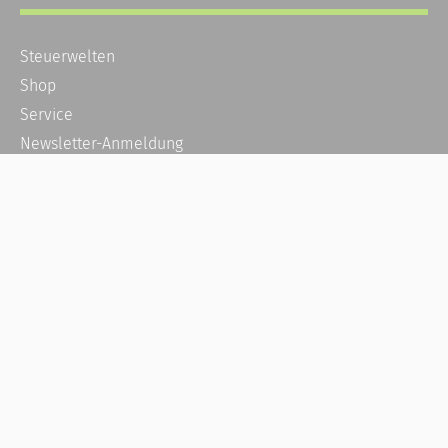
Steuerwelten
Shop
Service
Newsletter-Anmeldung
Alle News
Steuererklärung Online
Referenz
Über uns
Kontakt
Karriere
Häufige Fragen / FAQ
Kundenkonto
Kundenservice und Support