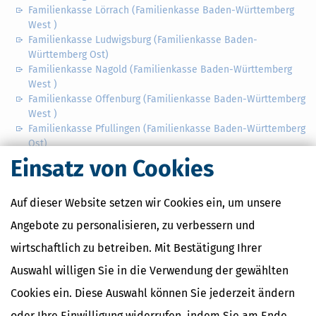
Familienkasse Lörrach (Familienkasse Baden-Württemberg
West )
Familienkasse Ludwigsburg (Familienkasse Baden-
Württemberg Ost)
Familienkasse Nagold (Familienkasse Baden-Württemberg
West )
Familienkasse Offenburg (Familienkasse Baden-Württemberg
West )
Familienkasse Pfullingen (Familienkasse Baden-Württemberg
Ost)
Familienkasse Ravensburg (Familienkasse Baden-
Einsatz von Cookies
Württemberg Ost)
Familienkasse Stuttgart (Familienkasse Baden-Württemberg
Auf dieser Website setzen wir Cookies ein, um unsere
Ost)
Familienkasse Tauberbischofsheim (Familienkasse Baden-
Angebote zu personalisieren, zu verbessern und
Württemberg Ost)
wirtschaftlich zu betreiben. Mit Bestätigung Ihrer
Familienkasse Ulm (Familienkasse Baden-Württemberg Ost)
Familienkasse Villingen-Schwenningen (Familienkasse Baden-
Auswahl willigen Sie in die Verwendung der gewählten
Württemberg West )
Cookies ein. Diese Auswahl können Sie jederzeit ändern
oder Ihre Einwilligung widerrufen, indem Sie am Ende