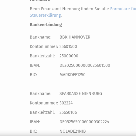
Beim Finanzamt Nienburg finden Sie alle
Formulare für
Steuererklärung
.
Bankverbindung
Bankname:
BBK HANNOVER
Kontonummer:
25601500
Bankleitzahl:
25000000
IBAN:
DE20250000000025601500
BIC:
MARKDEF1250
Bankname:
SPARKASSE NIENBURG
Kontonummer:
302224
Bankleitzahl:
25650106
IBAN:
DE05256501060000302224
BIC:
NOLADE21NIB