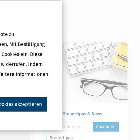
ote zu
ben. Mit Bestätigung
 Cookies ein. Diese
g widerrufen, indem
lus (Steuerjahr
che Lizenz
Weitere Informationen
5 €
ookies akzeptieren
Druckversion
Kostenlose Steuertipps & News
Absenden
Steuertipps