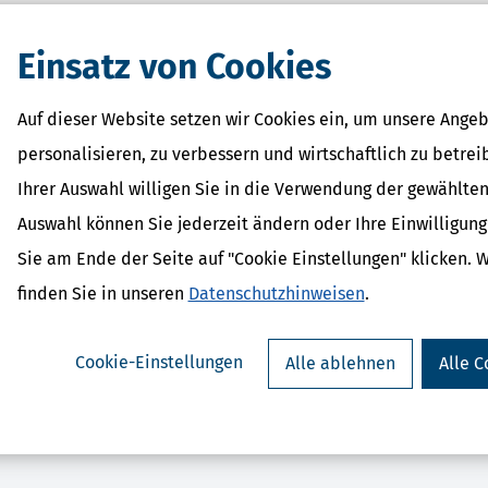
eit.
Einsatz von Cookies
Auf dieser Website setzen wir Cookies ein, um unsere Angeb
personalisieren, zu verbessern und wirtschaftlich zu betrei
Ihrer Auswahl willigen Sie in die Verwendung der gewählten
Auswahl können Sie jederzeit ändern oder Ihre Einwilligun
teuerSparErklärung für
SteuerSparErklärung p
ständige (Steuerjahr 2025) -
2025) - gewerbli
Sie am Ende der Seite auf "Cookie Einstellungen" klicken. 
ab 289,9
gewerbliche Lizenz
finden Sie in unseren
Datenschutzhinweisen
.
ab 369,95 €
Cookie-Einstellungen
Alle ablehnen
Alle C