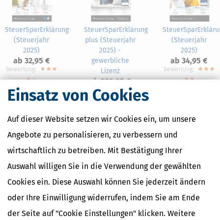
SteuerSparErklärung
SteuerSparErklärung
SteuerSparErkläru
(Steuerjahr
plus (Steuerjahr
(Steuerjahr
2025)
2025) -
2025)
ab 32,95 €
ab 34,95 €
gewerbliche
Bewertung:
Bewertung:
Lizenz
ab 289,95 €
Einsatz von Cookies
Auf dieser Website setzen wir Cookies ein, um unsere
Angebote zu personalisieren, zu verbessern und
Nahe Finanzämter
wirtschaftlich zu betreiben. Mit Bestätigung Ihrer
Finanzamt Alfeld
Auswahl willigen Sie in die Verwendung der gewählten
Finanzamt Burgdorf
Cookies ein. Diese Auswahl können Sie jederzeit ändern
Finanzamt Hildesheim
Finanzamt Nienburg
oder Ihre Einwilligung widerrufen, indem Sie am Ende
Finanzamt Peine
der Seite auf "Cookie Einstellungen" klicken. Weitere