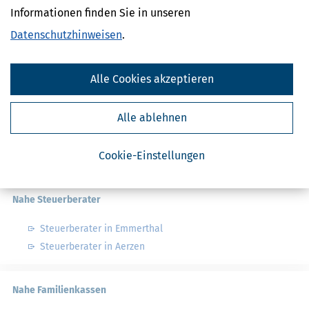
Informationen finden Sie in unseren
Datenschutzhinweisen
.
Finanzamtsuche
Suchen
Alle Cookies akzeptieren
Finanzamt - Infos
Alle ablehnen
Finanzämter in Deutschland
Cookie-Einstellungen
Finanzämter in Niedersachsen
Nahe Steuerberater
Steuerberater in Emmerthal
Steuerberater in Aerzen
Nahe Familienkassen