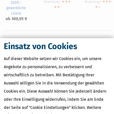
Bewertung:
Bewertung:
2025) -
gewerbliche
Lizenz
ab 369,95 €
Einsatz von Cookies
Nahe Finanzämter
Finanzamt Koblenz
Auf dieser Website setzen wir Cookies ein, um unsere
Finanzamt Mayen
Angebote zu personalisieren, zu verbessern und
Finanzamt Montabaur
Finanzamt Simmern
wirtschaftlich zu betreiben. Mit Bestätigung Ihrer
Finanzamt Zell
Auswahl willigen Sie in die Verwendung der gewählten
Cookies ein. Diese Auswahl können Sie jederzeit ändern
oder Ihre Einwilligung widerrufen, indem Sie am Ende
Finanzamtsuche
der Seite auf "Cookie Einstellungen" klicken. Weitere
Suchen