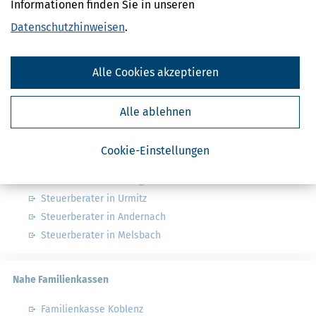
Informationen finden Sie in unseren
Datenschutzhinweisen
.
Finanzamt - Infos
Finanzämter in Deutschland
Alle Cookies akzeptieren
Finanzämter in Rheinland-Pfalz
Alle ablehnen
Nahe Steuerberater
Cookie-Einstellungen
Steuerberater in Weißenthurm
Steuerberater in Kettig bei Koblenz am Rhein
Steuerberater in Urmitz
Steuerberater in Andernach
Steuerberater in Melsbach
Nahe Familienkassen
Familienkasse Koblenz