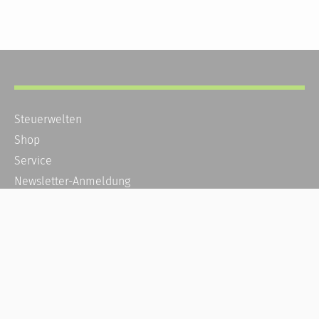
Steuerwelten
Shop
Service
Newsletter-Anmeldung
Alle News
Steuererklärung Online
Referenz
Über uns
Kontakt
Karriere