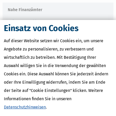
Nahe Finanzämter
Finanzamt Koblenz
Einsatz von Cookies
Finanzamt Mayen
Finanzamt Montabaur
Finanzamt Neuwied
Auf dieser Website setzen wir Cookies ein, um unsere
Finanzamt Simmern
Angebote zu personalisieren, zu verbessern und
wirtschaftlich zu betreiben. Mit Bestätigung Ihrer
Auswahl willigen Sie in die Verwendung der gewählten
Finanzamtsuche
Cookies ein. Diese Auswahl können Sie jederzeit ändern
Suchen
oder Ihre Einwilligung widerrufen, indem Sie am Ende
der Seite auf "Cookie Einstellungen" klicken. Weitere
Finanzamt - Infos
Informationen finden Sie in unseren
Finanzämter in Deutschland
Datenschutzhinweisen
.
Finanzämter in Rheinland-Pfalz