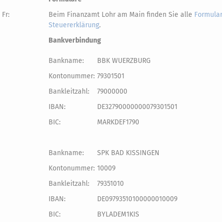
 Fr:
Beim Finanzamt Lohr am Main finden Sie alle
Formular
Steuererklärung
.
Bankverbindung
Bankname:
BBK WUERZBURG
Kontonummer:
79301501
Bankleitzahl:
79000000
IBAN:
DE32790000000079301501
BIC:
MARKDEF1790
Bankname:
SPK BAD KISSINGEN
Kontonummer:
10009
Bankleitzahl:
79351010
IBAN:
DE09793510100000010009
BIC:
BYLADEM1KIS