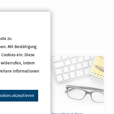
ote zu
ben. Mit Bestätigung
g (Steuerjahr
 Cookies ein. Diese
che Lizenz
g widerrufen, indem
5 €
Weitere Informationen
Druckversion
ookies akzeptieren