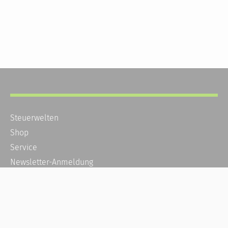
Steuerwelten
Shop
Service
Newsletter-Anmeldung
Alle News
Steuererklärung Online
Referenz