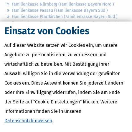
Familienkasse Nürnberg (Familienkasse Bayern Nord )
Familienkasse Passau (Familienkasse Bayern Süd )
Familienkasse Pfarrkirchen (Familienkasse Bayern Süd )
Familienkasse Schwandorf (Familienkasse Bayern Nord )
Einsatz von Cookies
Familienkasse Schweinfurt (Familienkasse Bayern Nord )
Auf dieser Website setzen wir Cookies ein, um unsere
Angebote zu personalisieren, zu verbessern und
wirtschaftlich zu betreiben. Mit Bestätigung Ihrer
Auswahl willigen Sie in die Verwendung der gewählten
Cookies ein. Diese Auswahl können Sie jederzeit ändern
oder Ihre Einwilligung widerrufen, indem Sie am Ende
Familienkassen
der Seite auf "Cookie Einstellungen" klicken. Weitere
Informationen finden Sie in unseren
Familienkassen in Deutschland
Familienkassen in Bayern
Datenschutzhinweisen
.