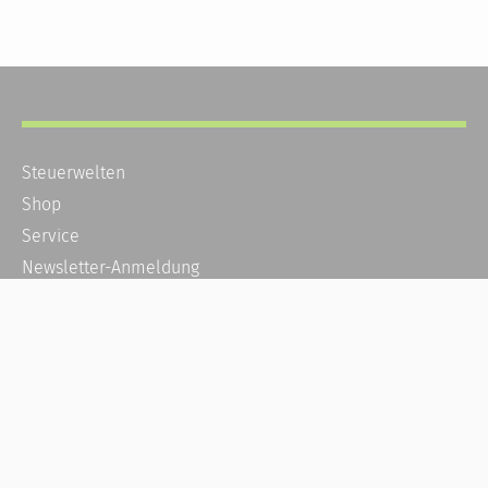
Steuerwelten
Shop
Service
Newsletter-Anmeldung
Alle News
Steuererklärung Online
Referenz
Über uns
Kontakt
Karriere