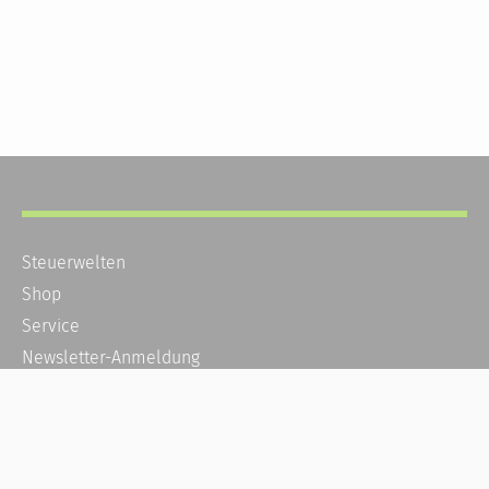
Steuerwelten
Shop
Service
Newsletter-Anmeldung
Alle News
Steuererklärung Online
Referenz