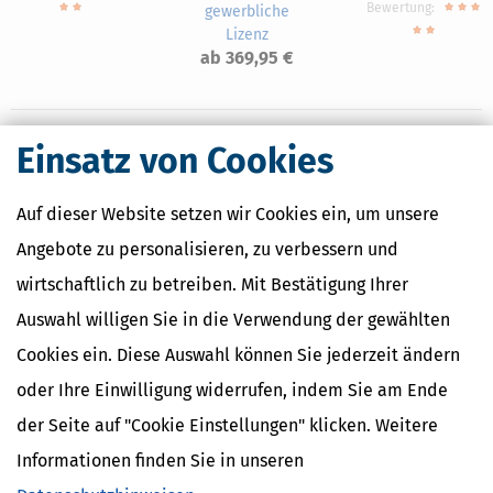
Bewertung:
gewerbliche
Lizenz
ab 369,95 €
Einsatz von Cookies
Nahe Finanzämter
Auf dieser Website setzen wir Cookies ein, um unsere
Finanzamt Duisburg-Hamborn
Angebote zu personalisieren, zu verbessern und
Finanzamt Duisburg-Süd
Finanzamt Duisburg-West
wirtschaftlich zu betreiben. Mit Bestätigung Ihrer
Finanzamt Geldern
Auswahl willigen Sie in die Verwendung der gewählten
Finanzamt Kamp-Lintfort
Cookies ein. Diese Auswahl können Sie jederzeit ändern
oder Ihre Einwilligung widerrufen, indem Sie am Ende
Finanzamtsuche
der Seite auf "Cookie Einstellungen" klicken. Weitere
Informationen finden Sie in unseren
Suchen