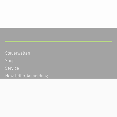
Steuerwelten
Shop
Service
Newsletter-Anmeldung
Alle News
Steuererklärung Online
Referenz
Über uns