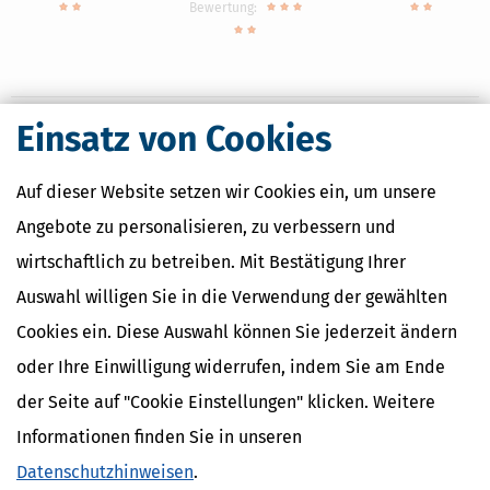
Bewertung:
Einsatz von Cookies
Nahe Finanzämter
Auf dieser Website setzen wir Cookies ein, um unsere
Finanzamt Duisburg-Hamborn
Angebote zu personalisieren, zu verbessern und
Finanzamt Duisburg-West
wirtschaftlich zu betreiben. Mit Bestätigung Ihrer
Finanzamt Geldern
Finanzamt Kamp-Lintfort
Auswahl willigen Sie in die Verwendung der gewählten
Finanzamt Kempen
Cookies ein. Diese Auswahl können Sie jederzeit ändern
oder Ihre Einwilligung widerrufen, indem Sie am Ende
der Seite auf "Cookie Einstellungen" klicken. Weitere
Finanzamtsuche
Informationen finden Sie in unseren
Suchen
Datenschutzhinweisen
.