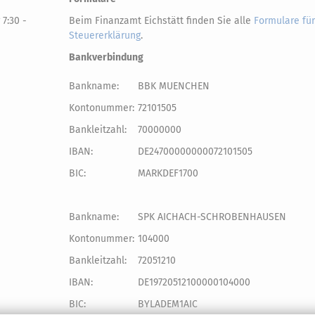
 7:30 -
Beim Finanzamt Eichstätt finden Sie alle
Formulare für
Steuererklärung
.
Bankverbindung
Bankname:
BBK MUENCHEN
Kontonummer:
72101505
Bankleitzahl:
70000000
IBAN:
DE24700000000072101505
BIC:
MARKDEF1700
Bankname:
SPK AICHACH-SCHROBENHAUSEN
Kontonummer:
104000
Bankleitzahl:
72051210
IBAN:
DE19720512100000104000
BIC:
BYLADEM1AIC