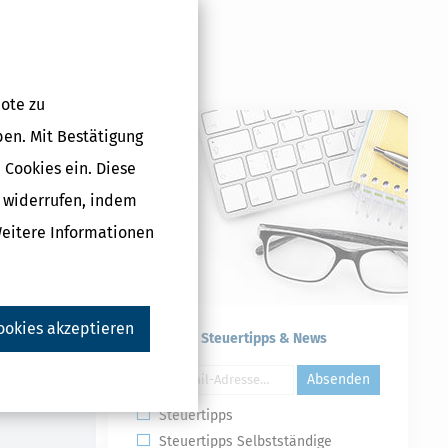
ote zu
ben. Mit Bestätigung
 Cookies ein. Diese
g widerrufen, indem
lus (Steuerjahr
Weitere Informationen
5 €
ookies akzeptieren
Kostenlose Steuertipps & News
Druckversion
Absenden
Steuertipps
Steuertipps Selbstständige