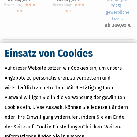
Bewertung:
Bewertung:
2025) -
gewerbliche
Lizenz
ab 369,95 €
Einsatz von Cookies
Nahe Finanzämter
Auf dieser Website setzen wir Cookies ein, um unsere
Finanzamt Dachau
Angebote zu personalisieren, zu verbessern und
Finanzamt Eichstätt
Finanzamt Erding
wirtschaftlich zu betreiben. Mit Bestätigung Ihrer
Finanzamt Freising
Auswahl willigen Sie in die Verwendung der gewählten
Finanzamt Ingolstadt
Cookies ein. Diese Auswahl können Sie jederzeit ändern
oder Ihre Einwilligung widerrufen, indem Sie am Ende
Finanzamtsuche
der Seite auf "Cookie Einstellungen" klicken. Weitere
Informationen finden Sie in unseren