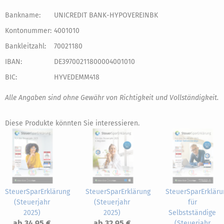
Bankname:
UNICREDIT BANK-HYPOVEREINBK
Kontonummer:
4001010
Bankleitzahl:
70021180
IBAN:
DE39700211800004001010
BIC:
HYVEDEMM418
Alle Angaben sind ohne Gewähr von Richtigkeit und Vollständigkeit.
Diese Produkte könnten Sie interessieren.
SteuerSparErklärung
SteuerSparErklärung
SteuerSparErkläru
(Steuerjahr
(Steuerjahr
für
2025)
2025)
Selbstständige
ab 34,95 €
ab 32,95 €
(Steuerjahr