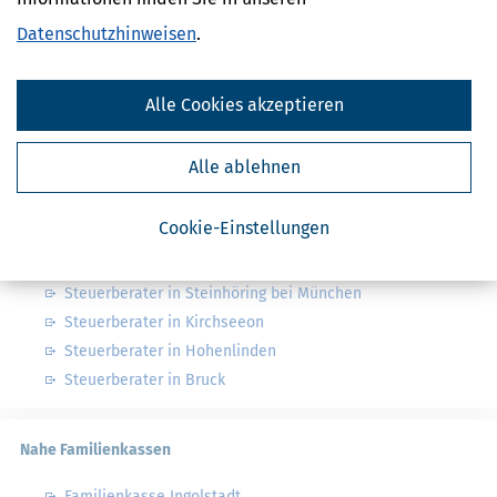
Suchen
Datenschutzhinweisen
.
Finanzamt - Infos
Alle Cookies akzeptieren
Finanzämter in Deutschland
Finanzämter in Bayern
Alle ablehnen
Nahe Steuerberater
Cookie-Einstellungen
Steuerberater in Grafing bei München
Steuerberater in Steinhöring bei München
Steuerberater in Kirchseeon
Steuerberater in Hohenlinden
Steuerberater in Bruck
Nahe Familienkassen
Familienkasse Ingolstadt