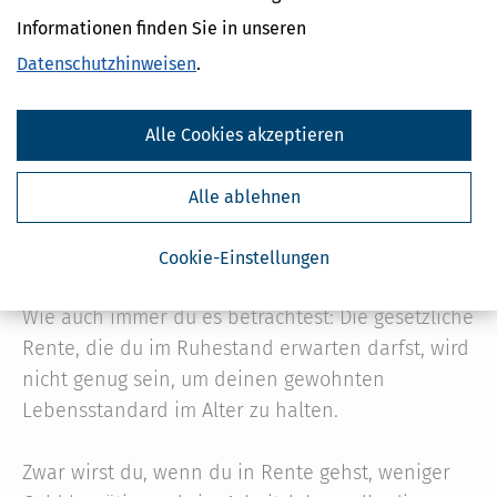
Dein Geld für eine bessere Welt
Der
Informationen finden Sie in unseren
Leitfaden für nachhaltige Anlagen
Datenschutzhinweisen
.
Alle Cookies akzeptieren
Alle ablehnen
Wie spart man Geld fürs
Alter?
Cookie-Einstellungen
Wie auch immer du es betrachtest: Die gesetzliche
Rente, die du im Ruhestand erwarten darfst, wird
nicht genug sein, um deinen gewohnten
Lebensstandard im Alter zu halten.
Zwar wirst du, wenn du in Rente gehst, weniger