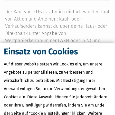
Der Kauf von ETFs ist ähnlich einfach wie der Kauf
von Aktien und Anleihen: Kauf- oder
Verkaufsorders kannst du über deine Haus- oder
Direktbank unter Angabe von
Wertpapierkennnummer (WKN oder ISIN) und
Stückzahl erteilen.
Einsatz von Cookies
Auf dieser Website setzen wir Cookies ein, um unsere
Ratgeber zum Thema
Angebote zu personalisieren, zu verbessern und
wirtschaftlich zu betreiben. Mit Bestätigung Ihrer
Aktien und ETFs verstehen
Das
Auswahl willigen Sie in die Verwendung der gewählten
Aktienbuch für den Einstieg
Cookies ein. Diese Auswahl können Sie jederzeit ändern
Geldanlage für Einsteigerinnen
Ein
oder Ihre Einwilligung widerrufen, indem Sie am Ende
Finanzratgeber von Frauen für Frauen
der Seite auf "Cookie Einstellungen" klicken. Weitere