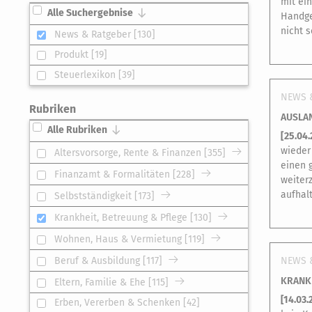
mit ei
Alle Suchergebnise
Handge
nicht 
News & Ratgeber [130]
Produkt [19]
Steuerlexikon [39]
NEWS 
Rubriken
AUSLA
Alle Rubriken
[
25.04
wieder
Altersvorsorge, Rente & Finanzen [355]
einen 
Finanzamt & Formalitäten [228]
weiter
aufhal
Selbstständigkeit [173]
Krankheit, Betreuung & Pflege [130]
Wohnen, Haus & Vermietung [119]
Beruf & Ausbildung [117]
NEWS 
KRANKE
Eltern, Familie & Ehe [115]
[
14.03.
Erben, Vererben & Schenken [42]