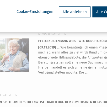
sachsen-Bremen vom 14.5.2019 macht klar: Eine solche Behandlung s
nversicherung durchführen lassen, denn sonst bleibt man auf den volle
delt wurde vor dem …
Cookie-Einstellungen
Alle ablehnen
Alle C
NEWS & RATGEBER
PFLEGE: DATENBANK WEIST WEG DURCH UNÜB
[
09.11.2019
]
… Wie beantrage ich einen Pfleg
mich ab, wenn alles zu viel wird? Rund um di
ebenso viele Hilfsangebote, die Antworten 
Beratungsstellen soll eine neue Suchmaschin
Hierbei handelt es sich um eine gemeinnützig
Verfügung stellen möchte. Die …
& RATGEBER
VES BFH-URTEIL: STUFENWEISE ERMITTLUNG DER ZUMUTBAREN BELASTU