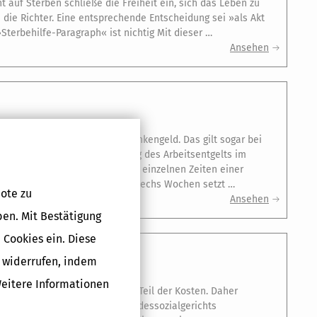
auf Sterben schließe die Freiheit ein, sich das Leben zu
en die Richter. Eine entsprechende Entscheidung sei »als Akt
terbehilfe-Paragraph« ist nichtig Mit dieser …
Ansehen
it besteht Anspruch auf Krankengeld. Das gilt sogar bei
ben Anspruch auf die Fortzahlung des Arbeitsentgelts im
lgemein so verstanden, dass die einzelnen Zeiten einer
Krankheit handelt. Nach diesen sechs Wochen setzt …
ote zu
Ansehen
ben. Mit Bestätigung
 Cookies ein. Diese
g widerrufen, indem
Weitere Informationen
en Krankenkassen nur einen Teil der Kosten. Daher
 zu lassen. Ein Urteil des Landessozialgerichts