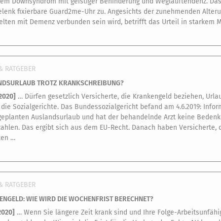
nem Downsyndrom mit geistiger Behinderung und Weglauftendenz. Das 
lenk fixierbare Guard2me-Uhr zu. Angesichts der zunehmenden Alterun
selten mit Demenz verbunden sein wird, betrifft das Urteil in starke
& RATGEBER
NDSURLAUB TROTZ KRANKSCHREIBUNG?
.2020
]
… Dürfen gesetzlich Versicherte, die Krankengeld beziehen, Url
 die Sozialgerichte. Das Bundessozialgericht befand am 4.6.2019: Inf
geplanten Auslandsurlaub und hat der behandelnde Arzt keine Bedenk
zahlen. Das ergibt sich aus dem EU-Recht. Danach haben Versicherte, 
ten …
& RATGEBER
NGELD: WIE WIRD DIE WOCHENFRIST BERECHNET?
2020
]
… Wenn Sie längere Zeit krank sind und Ihre Folge-Arbeitsunfähig