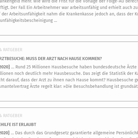
rankengeld mehr. Wie wird die Frist für die Vorlage der Folge-AU berec
ftigt. Der Fall Ein Arbeitnehmer war arbeitsunfähig und erhielt auch 
f der Arbeitsunfähigkeit nahm die Krankenkasse jedoch an, dass der 
sunfähigkeitsbescheinigung …
& RATGEBER
RZTBESUCHE: MUSS DER ARZT NACH HAUSE KOMMEN?
.2020
]
… Rund 25 Millionen Hausbesuche haben bundesdeutsche Ärzte im
illionen noch deutlich mehr Hausbesuche. Das zeigt die Statistik der
cht darauf, dass der Arzt zu ihnen nach Hause kommt? Hausbesuche ge
mantelvertrag Ärzte regelt klar: »Die Besuchsbehandlung ist grundsä
& RATGEBER
HILFE IST ERLAUBT
2020
]
… Das durch das Grundgesetz garantierte allgemeine Persönlich