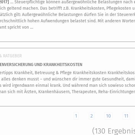
2017
]
… Steuerpflichtige können außergewöhnliche Belastungen nach e
lich geltend machen. Das betrifft z.B. Krankheitskosten, Pflegekosten
ätzlich gilt: Außergewöhnliche Belastungen dürfen Sie in der Steuere
rchschnittlich hohen Aufwendungen belastet sind. Mit anderen Worten
amt spricht von …
& RATGEBER
ENVERSICHERUNG UND KRANKHEITSKOSTEN
ertipps Krankheit, Betreuung & Pflege Krankheitskosten Krankheitskost
 alles denken musst – und wünschen dir immer gute Gesundheit, damit d
s wird irgendwann einmal krank. Und während man sich sowieso schon 
an sich mit Ärzten, Krankenhäusern, Therapeuten, Reha-Einrichtungen
1
2
10
11
(130 Ergebni