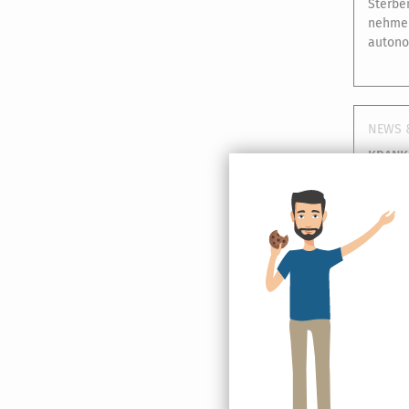
Sterbe
nehmen 
autono
NEWS 
KRANK
[
23.02.
Unterbr
Krankh
Arbeit
NEWS 
ZAHNBE
[
22.02.
entsch