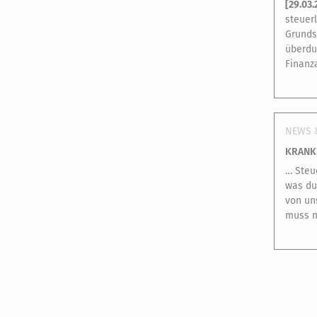
[
29.03.
steuer
Grunds
überdu
Finanz
NEWS 
KRANK
… Steu
was du
von un
muss m