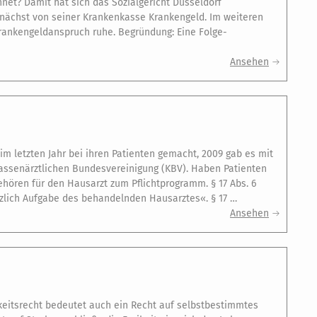
hnet? Damit hat sich das Sozialgericht Düsseldorf
zunächst von seiner Krankenkasse Krankengeld. Im weiteren
Krankengeldanspruch ruhe. Begründung: Eine Folge-
Ansehen
 letzten Jahr bei ihren Patienten gemacht, 2009 gab es mit
 Kassenärztlichen Bundesvereinigung (KBV). Haben Patienten
hören für den Hausarzt zum Pflichtprogramm. § 17 Abs. 6
tzlich Aufgabe des behandelnden Hausarztes«. § 17 …
Ansehen
keitsrecht bedeutet auch ein Recht auf selbstbestimmtes