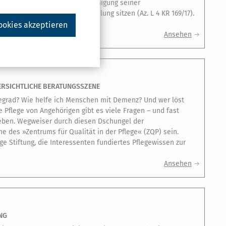
ollte man niemals ohne Genehmigung seiner
n Kosten der Auslandsbehandlung sitzen (Az. L 4 KR 169/17).
ookies akzeptieren
Ansehen
ERSICHTLICHE BERATUNGSSZENE
egrad? Wie helfe ich Menschen mit Demenz? Und wer löst
e Pflege von Angehörigen gibt es viele Fragen – und fast
geben. Wegweiser durch diesen Dschungel der
e des »Zentrums für Qualität in der Pflege« (ZQP) sein.
e Stiftung, die Interessenten fundiertes Pflegewissen zur
Ansehen
NG