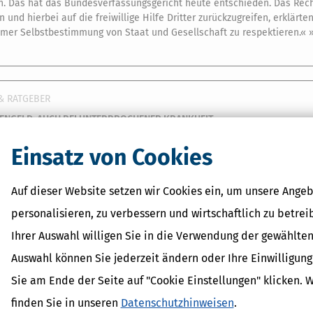
n. Das hat das Bundesverfassungsgericht heute entschieden. Das Recht 
und hierbei auf die freiwillige Hilfe Dritter zurückzugreifen, erklärt
mer Selbstbestimmung von Staat und Gesellschaft zu respektieren.« »S
& RATGEBER
ENGELD: AUCH BEI UNTERBROCHENER KRANKHEIT
2020
]
… Nach sechs Wochen Arbeitsunfähigkeit wegen derselben Krankhe
Einsatz von Cookies
echungen. Arbeitnehmer, die freiwillig gesetzlich versichert sind, ha
eitsfall bis zur Dauer von sechs Wochen. Das wird arbeitsrechtlich al
sunfähigkeit addiert werden – jedenfalls soweit es sich um dieselbe 
Auf dieser Website setzen wir Cookies ein, um unsere Angeb
personalisieren, zu verbessern und wirtschaftlich zu betrei
Ihrer Auswahl willigen Sie in die Verwendung der gewählten
& RATGEBER
Auswahl können Sie jederzeit ändern oder Ihre Einwilligun
HANDLUNG IM AUSLAND: VORHER DIE KASSE FRAGEN
Sie am Ende der Seite auf "Cookie Einstellungen" klicken. 
2020
]
… Bei aufwendigen Zahnbehandlungen übernehmen die gesetzlich
eiden sich manche Versicherte, die Behandlung im Ausland durchführen
finden Sie in unseren
Datenschutzhinweisen
.