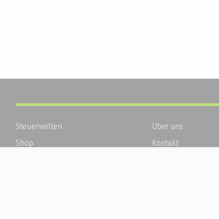
Steuerwelten
Über uns
Shop
Kontakt
Service
Karriere
Newsletter-Anmeldung
Häufige Fragen / F
Alle News
Kundenkonto
Steuererklärung Online
Kundenservice und