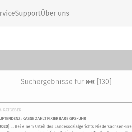
rvice
Support
Über uns
Suchergebnisse für
»«
[130]
& RATGEBER
FTENDENZ: KASSE ZAHLT FIXIERBARE GPS-UHR
.2020
]
… Bei einem Urteil des Landessozialgerichts Niedersachsen-Brem