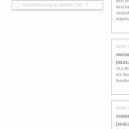
kein K
Steuererklärung als Rentner [34]
beschä
Verlau
Arbeit
NEWS 
HAUSA
[
08.03
30,3 M
ein Re
Bundes
NEWS 
STERBE
[
26.02.