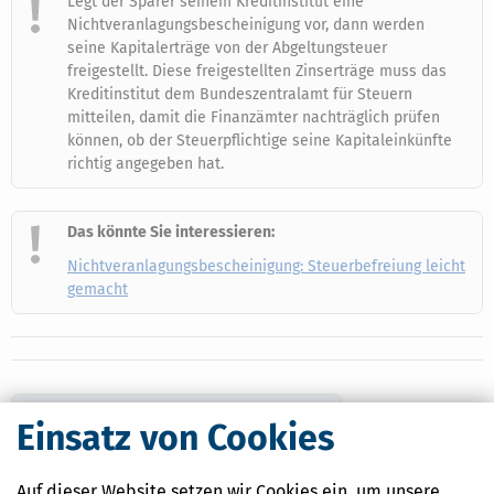
Legt der Sparer seinem Kreditinstitut eine
Nichtveranlagungsbescheinigung vor, dann werden
seine Kapitalerträge von der Abgeltungsteuer
freigestellt. Diese freigestellten Zinserträge muss das
Kreditinstitut dem Bundeszentralamt für Steuern
mitteilen, damit die Finanzämter nachträglich prüfen
können, ob der Steuerpflichtige seine Kapitaleinkünfte
richtig angegeben hat.
Das könnte Sie interessieren:
Nichtveranlagungsbescheinigung: Steuerbefreiung leicht
gemacht
Inhaltsübersicht
komplett anzeigen >
Einsatz von Cookies
Voraussetzungen und Berechnung
Auf dieser Website setzen wir Cookies ein, um unsere