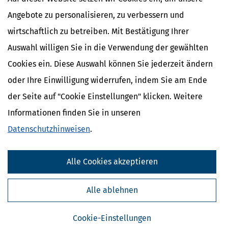
So kommen Sie zu Ihrer
Nichtveranlagungs-Bescheinigung
Angebote zu personalisieren, zu verbessern und
Auswirkung auf die Auszahlung von
wirtschaftlich zu betreiben. Mit Bestätigung Ihrer
Kapitalerträgen
Auswahl willigen Sie in die Verwendung der gewählten
Cookies ein. Diese Auswahl können Sie jederzeit ändern
In diesem Beitrag suchen
oder Ihre Einwilligung widerrufen, indem Sie am Ende
der Seite auf "Cookie Einstellungen" klicken. Weitere
Informationen finden Sie in unseren
Datenschutzhinweisen
.
Drucken, Speichern & Empfehlen
Beitrag per E-Mail weiterempfehlen
Alle Cookies akzeptieren
Bewertung des Beitrags
Alle ablehnen
5/5
Cookie-Einstellungen