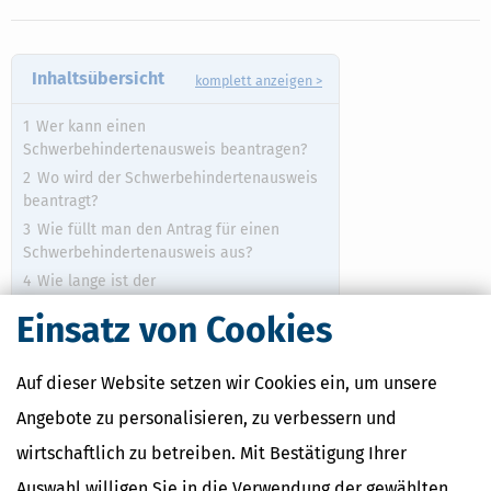
Inhaltsübersicht
komplett anzeigen >
Wer kann einen
Schwerbehindertenausweis beantragen?
Wo wird der Schwerbehindertenausweis
beantragt?
Wie füllt man den Antrag für einen
Schwerbehindertenausweis aus?
Wie lange ist der
Schwerbehindertenausweis gültig?
Einsatz von Cookies
Welche Sonderrechte hat man mit einem
Schwerbehindertenausweis?
Auf dieser Website setzen wir Cookies ein, um unsere
Angebote zu personalisieren, zu verbessern und
In diesem Beitrag suchen
wirtschaftlich zu betreiben. Mit Bestätigung Ihrer
Auswahl willigen Sie in die Verwendung der gewählten