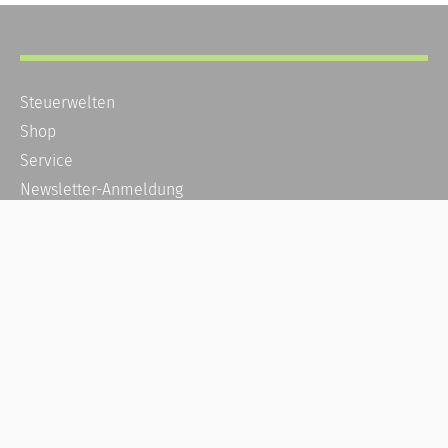
Steuerwelten
Shop
Service
Newsletter-Anmeldung
Alle News
Steuererklärung Online
Referenz
Über uns
Kontakt
Karriere
Häufige Fragen / FAQ
Kundenkonto