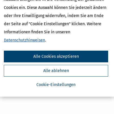
Cookies ein. Diese Auswahl können Sie jederzeit ändern
oder Ihre Einwilligung widerrufen, indem Sie am Ende
Drucken, Speichern & Empfehlen
der Seite auf "Cookie Einstellungen" klicken. Weitere
Beitrag per E-Mail weiterempfehlen
Informationen finden Sie in unseren
Datenschutzhinweisen
.
Bewertung des Beitrags
Alle Cookies akzeptieren
5/5
Alle ablehnen
Cookie-Einstellungen