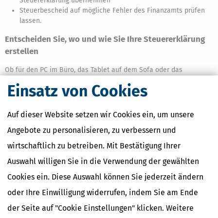
Steuererklärung übernehmen
Steuerbescheid auf mögliche Fehler des Finanzamts prüfen
lassen.
Entscheiden Sie, wo und wie Sie Ihre Steuererklärung
erstellen
Ob für den PC im Büro, das Tablet auf dem Sofa oder das
Smartphone unterwegs – bei uns finden Sie das passende
Einsatz von Cookies
Steuerprogramm: Die Download- und DVD-Variante sichert sensible
Steuerdaten auf Ihrem PC oder Mac, die Online-Version macht Sie
sofort startklar und ist auch unter Linux verfügbar und die App
Auf dieser Website setzen wir Cookies ein, um unsere
rundet das Angebot für die Steuererklärung auf dem Smartphone
Angebote zu personalisieren, zu verbessern und
ab. So wird Steuererklärung zum Alltag – einfach, mobil und
effizient.
wirtschaftlich zu betreiben. Mit Bestätigung Ihrer
Steuererklärung 4 Jahre rückwirkend erstellen
Auswahl willigen Sie in die Verwendung der gewählten
Cookies ein. Diese Auswahl können Sie jederzeit ändern
Wenn Sie als Arbeitnehmer, Student oder Azubi eine freiwillige
Steuererklärung abgeben möchten, dürfen Sie diese bis zu 4 Jahre
oder Ihre Einwilligung widerrufen, indem Sie am Ende
rückwirkend beim Finanzamt einreichen! Stichtag ist immer der
der Seite auf "Cookie Einstellungen" klicken. Weitere
31.12. des jeweils aktuellen Steuerjahres. Für Ihre Steuererklärung