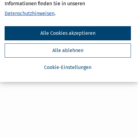
2025 nutzen Sie die SteuerSparErklärung für das Steuerjahr 2025, für
Informationen finden Sie in unseren
die Jahre davor die entsprechenden Jahresversionen unserer
Datenschutzhinweisen
.
Steuersoftware.
Alle Cookies akzeptieren
Alle ablehnen
Cookie-Einstellungen