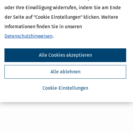
oder Ihre Einwilligung widerrufen, indem Sie am Ende
der Seite auf "Cookie Einstellungen" klicken. Weitere
Informationen finden Sie in unseren
Datenschutzhinweisen
.
Lohnsteuer-Ermäßigung 2024, Mac-Version
Alle Cookies akzeptieren
Systemvoraussetzungen
alle Preise inkl. gesetzl. MWSt ggf. zzgl. Versandkosten
Alle ablehnen
Cookie-Einstellungen