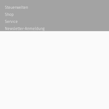
Steuerwelten
Shop
Service
Newsletter-Anmeldung
Alle News
Steuererklärung Online
Referenz
Über uns
Kontakt
Karriere
Häufige Fragen / FAQ
Kundenkonto
Kundenservice und Support
Vertrag widerrufen