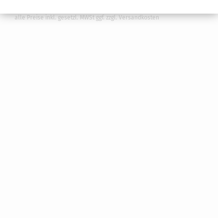
Urteile, Gesetze und Richtlinien
alle Preise inkl. gesetzl. MWSt ggf. zzgl. Versandkosten