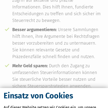
Zugriff auf aktuelle und präzise
Informationen. Dies hilft Ihnen, fundierte
Entscheidungen zu treffen und sich sicher im
Steuerrecht zu bewegen.
Besser argumentieren:
Unsere Sammlungen
hilft Ihnen, ihre Argumente bei Rechtsfragen
besser vorzubereiten und zu untermauern.
Sie können relevante Gesetze und
Präzedenzfälle schnell finden und nutzen.
Mehr Geld sparen:
Durch den Zugang zu
umfassenden Steuerinformationen können
Sie steuerliche Vorteile besser nutzen und
sichere Steuersparstrategien anwenden.
Dies führt zu einer Optimierung ihrer
Einsatz von Cookies
Steuerlast und somit zu finanziellen
Einsparungen.
Auf dieser Website setzen wir Cookies ein, um unsere