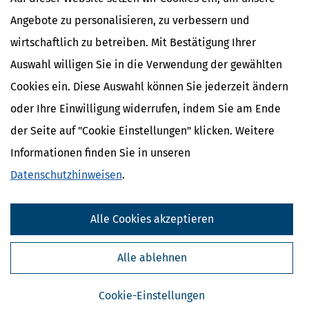
Angebote zu personalisieren, zu verbessern und
wirtschaftlich zu betreiben. Mit Bestätigung Ihrer
Auswahl willigen Sie in die Verwendung der gewählten
Erhältlich als Sofort-Zugriff
Cookies ein. Diese Auswahl können Sie jederzeit ändern
Jahreszugang
oder Ihre Einwilligung widerrufen, indem Sie am Ende
31,
95 €
*
der Seite auf "Cookie Einstellungen" klicken. Weitere
Informationen finden Sie in unseren
Datenschutzhinweisen
.
In den Warenkorb
*Preise inkl. gesetzl. MwSt.
Alle Cookies akzeptieren
Sofort verfügbar
Alle ablehnen
Cookie-Einstellungen