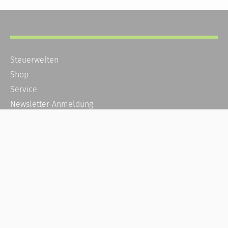
Steuerwelten
Shop
Service
Newsletter-Anmeldung
Alle News
Steuererklärung Online
Referenz
Über uns
Kontakt
Karriere
Häufige Fragen / FAQ