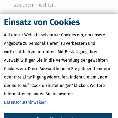
absichern möchten.
Einsatz von Cookies
Erhältlich als Taschenbuch und als E-Book
Auf dieser Website setzen wir Cookies ein, um unsere
Angebote zu personalisieren, zu verbessern und
Taschenbuch
E-Book
24,
23,
99 €
99 €
*
*
wirtschaftlich zu betreiben. Mit Bestätigung Ihrer
Auswahl willigen Sie in die Verwendung der gewählten
1. Auflage
Cookies ein. Diese Auswahl können Sie jederzeit ändern
Stand März 2026
Format: Softcover, DIN A5
oder Ihre Einwilligung widerrufen, indem Sie am Ende
240 Seiten
der Seite auf "Cookie Einstellungen" klicken. Weitere
Informationen finden Sie in unseren
Datenschutzhinweisen
.
In den Warenkorb
*Preise inkl. gesetzl. MwSt.