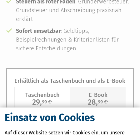
Steuern als roter Faden
: Grunderwerbsteuer,
Grundsteuer und Abschreibung praxisnah
erklärt
Sofort umsetzbar
: Geldtipps,
Beispielrechnungen & Kriterienlisten für
sichere Entscheidungen
Erhältlich als Taschenbuch und als E-Book
Taschenbuch
E-Book
29,
28,
99 €
99 €
*
*
Einsatz von Cookies
1. Auflage
Stand: Mai 2026
Umfang: 296 Seiten
Auf dieser Website setzen wir Cookies ein, um unsere
Format: Softcover, DIN A5