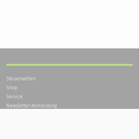
Steuerwelten
Shop
Service
Newsletter-Anmeldung
Alle News
Steuererklärung Online
Referenz