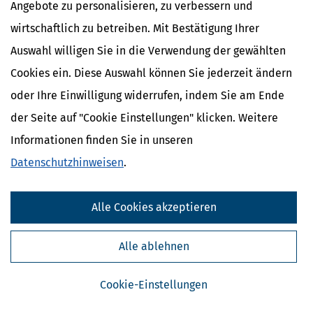
Angebote zu personalisieren, zu verbessern und
wirtschaftlich zu betreiben. Mit Bestätigung Ihrer
Auswahl willigen Sie in die Verwendung der gewählten
In den Warenkorb
Cookies ein. Diese Auswahl können Sie jederzeit ändern
*Preise inkl. gesetzl. MwSt.
oder Ihre Einwilligung widerrufen, indem Sie am Ende
Sofort lieferbar
der Seite auf "Cookie Einstellungen" klicken. Weitere
zzgl. Versandkosten 1,95 €; bei Auslandsversand plus 2 €.
Informationen finden Sie in unseren
Datenschutzhinweisen
.
Der große Immobilienratgeber
Alle Cookies akzeptieren
Inhaltsverzeichnis
Alle ablehnen
Cookie-Einstellungen
kostenlose Leseprobe
alle Preise inkl. gesetzl. MWSt ggf. zzgl. Versandkosten