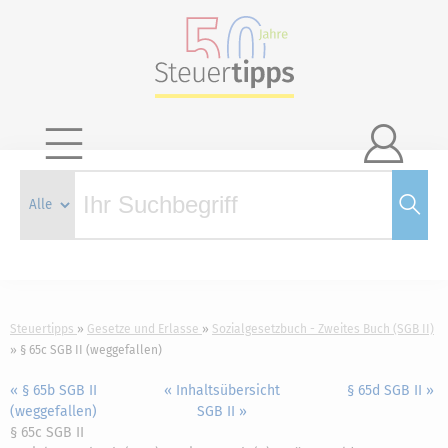

Steuertipps
Gesetze und Erlasse
Sozialgesetzbuch - Zweites Buch (SGB II)
§ 65c SGB II (weggefallen)
« § 65b SGB II
« Inhaltsübersicht
§ 65d SGB II »
(weggefallen)
SGB II »
§ 65c SGB II