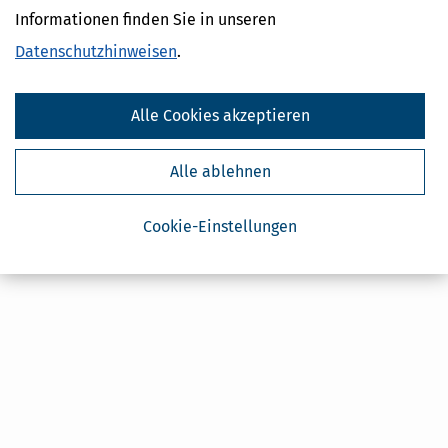
Ja, ich möchte die kostenlosen Newsletter
Informationen finden Sie in unseren
von Steuertipps abonnieren. Die
Datenschutzhinweise
habe ich gelesen.
Datenschutzhinweisen
Meine Einwilligung kann ich jederzeit durch
.
Abbestellung des Newsletters widerrufen.
Alle Cookies akzeptieren
Alle ablehnen
Cookie-Einstellungen