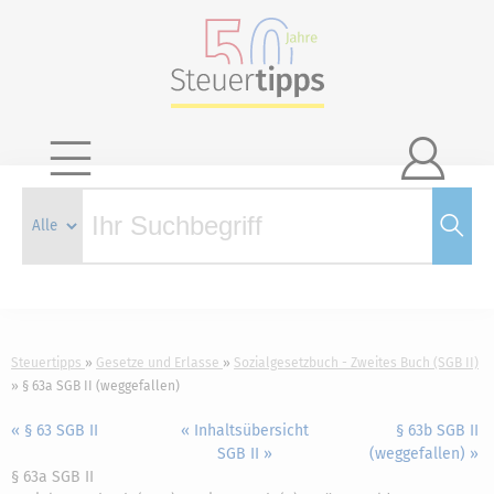

Steuertipps
Gesetze und Erlasse
Sozialgesetzbuch - Zweites Buch (SGB II)
§ 63a SGB II (weggefallen)
« § 63 SGB II
« Inhaltsübersicht
§ 63b SGB II
SGB II »
(weggefallen) »
§ 63a SGB II