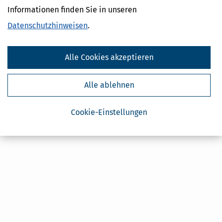
Ja, ich möchte die kostenlosen Newsletter
Informationen finden Sie in unseren
von Steuertipps abonnieren. Die
Datenschutzhinweise
habe ich gelesen.
Datenschutzhinweisen
Meine Einwilligung kann ich jederzeit durch
.
Abbestellung des Newsletters widerrufen.
Alle Cookies akzeptieren
Alle ablehnen
Cookie-Einstellungen