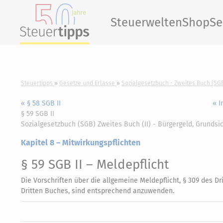
Steuerwelten
Shop
Se
Steuertipps
Gesetze und Erlasse
Sozialgesetzbuch - Zweites Buch (SGB
« § 58 SGB II
« I
§ 59 SGB II
Sozialgesetzbuch (SGB) Zweites Buch (II) - Bürgergeld, Grundsi
Kapitel 8 – Mitwirkungspflichten
§ 59 SGB II
– Meldepflicht
Die Vorschriften über die allgemeine Meldepflicht, § 309 des Dr
Dritten Buches, sind entsprechend anzuwenden.