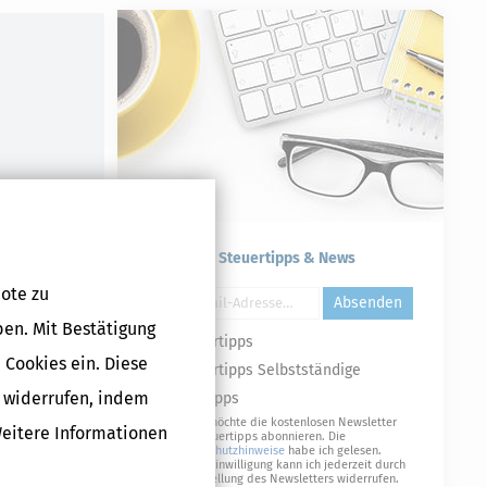
Kostenlose Steuertipps & News
ote zu
Absenden
ben. Mit Bestätigung
Steuertipps
 Cookies ein. Diese
Steuertipps Selbstständige
g widerrufen, indem
Geldtipps
Ja, ich möchte die kostenlosen Newsletter
Weitere Informationen
von Steuertipps abonnieren. Die
Datenschutzhinweise
habe ich gelesen.
Meine Einwilligung kann ich jederzeit durch
Abbestellung des Newsletters widerrufen.