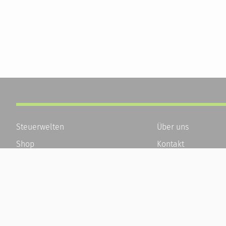
Steuerwelten
Über uns
Shop
Kontakt
Service
Karriere
Newsletter-Anmeldung
Häufige Fragen / F
Alle News
Kundenkonto
Steuererklärung Online
Kundenservice und