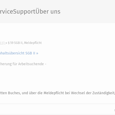
rvice
Support
Über uns
 II)
§ 59 SGB II, Meldepflicht
nhaltsübersicht SGB II »
cherung für Arbeitsuchende -
itten Buches, und über die Meldepflicht bei Wechsel der Zuständigkeit,