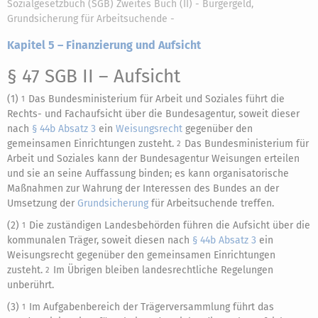
Sozialgesetzbuch (SGB) Zweites Buch (II) - Bürgergeld,
Grundsicherung für Arbeitsuchende -
Kapitel 5 – Finanzierung und Aufsicht
§ 47 SGB II
– Aufsicht
(1)
Das Bundesministerium für Arbeit und Soziales führt die
1
Rechts- und Fachaufsicht über die Bundesagentur, soweit dieser
nach
§ 44b Absatz 3
ein
Weisungsrecht
gegenüber den
gemeinsamen Einrichtungen zusteht.
Das Bundesministerium für
2
Arbeit und Soziales kann der Bundesagentur Weisungen erteilen
und sie an seine Auffassung binden; es kann organisatorische
Maßnahmen zur Wahrung der Interessen des Bundes an der
Umsetzung der
Grundsicherung
für Arbeitsuchende treffen.
(2)
Die zuständigen Landesbehörden führen die Aufsicht über die
1
kommunalen Träger, soweit diesen nach
§ 44b Absatz 3
ein
Weisungsrecht gegenüber den gemeinsamen Einrichtungen
zusteht.
Im Übrigen bleiben landesrechtliche Regelungen
2
unberührt.
(3)
Im Aufgabenbereich der Trägerversammlung führt das
1