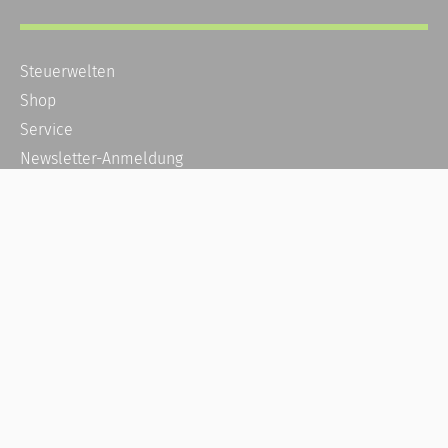
Steuerwelten
Shop
Service
Newsletter-Anmeldung
Alle News
Steuererklärung Online
Referenz
Über uns
Kontakt
Karriere
Häufige Fragen / FAQ
Kundenkonto
Kundenservice und Support