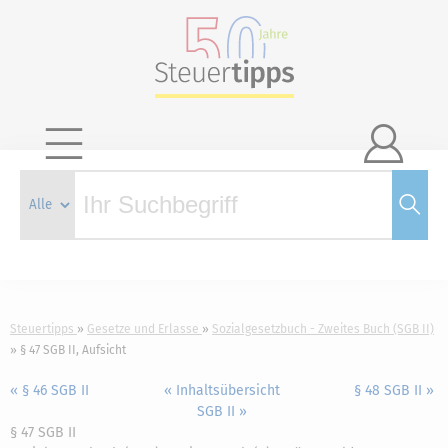

Steuertipps
Gesetze und Erlasse
Sozialgesetzbuch - Zweites Buch (SGB II)
§ 47 SGB II, Aufsicht
« § 46 SGB II
« Inhaltsübersicht
§ 48 SGB II »
SGB II »
§ 47 SGB II