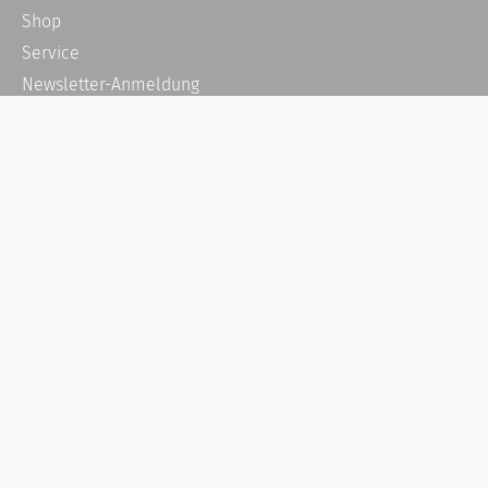
Shop
Service
Newsletter-Anmeldung
Alle News
Steuererklärung Online
Referenz
Über uns
Kontakt
Karriere
Häufige Fragen / FAQ
Kundenkonto
Kundenservice und Support
Vertrag widerrufen
Impressum