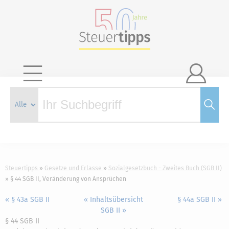

Steuertipps
Gesetze und Erlasse
Sozialgesetzbuch - Zweites Buch (SGB II)
§ 44 SGB II, Veränderung von Ansprüchen
« § 43a SGB II
« Inhaltsübersicht
§ 44a SGB II »
SGB II »
§ 44 SGB II