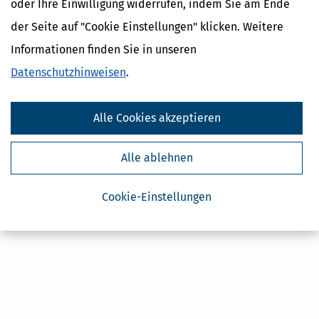
oder Ihre Einwilligung widerrufen, indem Sie am Ende
Steuertipps
der Seite auf "Cookie Einstellungen" klicken. Weitere
Steuertipps Selbstständige
Informationen finden Sie in unseren
Geldtipps
Datenschutzhinweisen
.
Ja, ich möchte die kostenlosen Newsletter
von Steuertipps abonnieren. Die
Datenschutzhinweise
habe ich gelesen.
Meine Einwilligung kann ich jederzeit durch
Abbestellung des Newsletters widerrufen.
Alle Cookies akzeptieren
Alle ablehnen
Cookie-Einstellungen