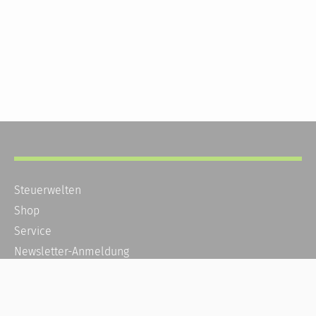
Steuerwelten
Shop
Service
Newsletter-Anmeldung
Alle News
Steuererklärung Online
Referenz