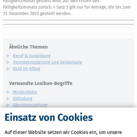
Fälligkeitsmonat gestellt wird, auf den Ersten des
Fälligkeitsmonats zurück.
Satz 3 gilt nur für Anträge, die bis zum
4
31. Dezember 2023 gestellt werden.
Ähnliche Themen
Beruf & Ausbildung
Vermögensplanung und Geldanlage
Geld im Alltag
Verwandte Lexikon-Begriffe
Mindestlohn
Abfindung
Abschlagszahlung
Anwesenheitsprämien
Einsatz von Cookies
Apothekerzuschüsse
Auf dieser Website setzen wir Cookies ein, um unsere