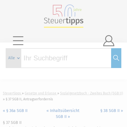

Steuertipps
Gesetze und Erlasse
Sozialgesetzbuch - Zweites Buch (SGB II)
§ 37 SGB II, Antragserfordernis
« § 36a SGB II
« Inhaltsübersicht
§ 38 SGB II »
SGB II »
§ 37 SGB II