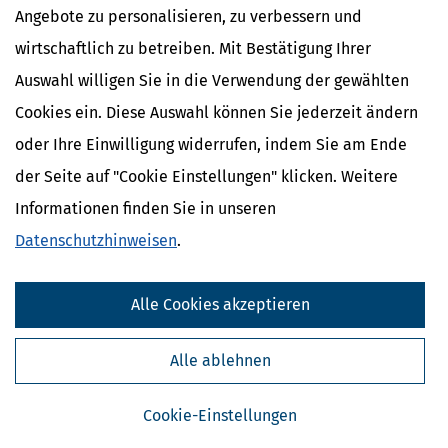
Angebote zu personalisieren, zu verbessern und
wirtschaftlich zu betreiben. Mit Bestätigung Ihrer
Auswahl willigen Sie in die Verwendung der gewählten
Cookies ein. Diese Auswahl können Sie jederzeit ändern
oder Ihre Einwilligung widerrufen, indem Sie am Ende
der Seite auf "Cookie Einstellungen" klicken. Weitere
Informationen finden Sie in unseren
Kostenlose Steuertipps & News
Datenschutzhinweisen
.
Absenden
Alle Cookies akzeptieren
Steuertipps
Steuertipps Selbstständige
Alle ablehnen
Geldtipps
Ja, ich möchte die kostenlosen Newsletter
von Steuertipps abonnieren. Die
Cookie-Einstellungen
Datenschutzhinweise
habe ich gelesen.
Meine Einwilligung kann ich jederzeit durch
Abbestellung des Newsletters widerrufen.