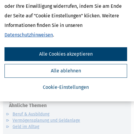
oder Ihre Einwilligung widerrufen, indem Sie am Ende
4.
0,8 Prozent des Regelbedarfs nach
§ 23 Nummer 1
bei
Leistungsberechtigten bis zur Vollendung des
der Seite auf "Cookie Einstellungen" klicken. Weitere
sechsten Lebensjahres.
Informationen finden Sie in unseren
Höhere Aufwendungen sind abweichend von Satz 2 nur zu
3
Datenschutzhinweisen
.
berücksichtigen, soweit sie durch eine separate Messeinrichtung
nachgewiesen werden.
Alle Cookies akzeptieren
(8) Die Summe des insgesamt anerkannten Mehrbedarfs nach den
Absätzen 2 bis 5 darf die Höhe des für erwerbsfähige
Alle ablehnen
Leistungsberechtigte maßgebenden Regelbedarfs nicht
übersteigen.
Cookie-Einstellungen
Ähnliche Themen
Beruf & Ausbildung
Vermögensplanung und Geldanlage
Geld im Alltag