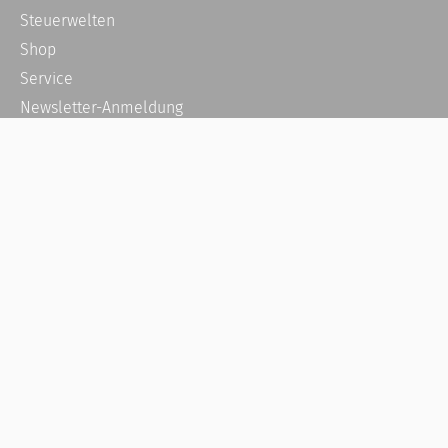
Steuerwelten
Shop
Service
Newsletter-Anmeldung
Alle News
Steuererklärung Online
Referenz
Über uns
Kontakt
Karriere
Häufige Fragen / FAQ
Kundenkonto
Kundenservice und Support
Vertrag widerrufen