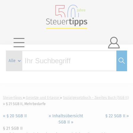

Steuertipps
Gesetze und Erlasse
Sozialgesetzbuch - Zweites Buch (SGB II)
§ 21 SGB II, Mehrbedarfe
« § 20 SGB II
« Inhaltsübersicht
§ 22 SGB II »
SGB II »
§ 21 SGB II