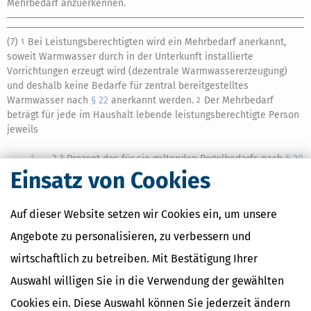
Mehrbedarf anzuerkennen.
(7)
Bei Leistungsberechtigten wird ein Mehrbedarf anerkannt,
1
soweit Warmwasser durch in der Unterkunft installierte
Vorrichtungen erzeugt wird (dezentrale Warmwassererzeugung)
und deshalb keine Bedarfe für zentral bereitgestelltes
Warmwasser nach
§ 22
anerkannt werden.
Der Mehrbedarf
2
beträgt für jede im Haushalt lebende leistungsberechtigte Person
jeweils
1.
2,3 Prozent des für sie geltenden Regelbedarfs nach
§ 20
Einsatz von Cookies
Absatz 2 Satz 1 oder Satz 2 Nummer 2
,
Absatz 3
oder
4
,
2.
1,4 Prozent des für sie geltenden Regelbedarfs nach
§ 20
Auf dieser Website setzen wir Cookies ein, um unsere
Absatz 2 Satz 2 Nummer 1
oder
§ 23 Nummer 1
bei
Leistungsberechtigten im 15. Lebensjahr,
Angebote zu personalisieren, zu verbessern und
wirtschaftlich zu betreiben. Mit Bestätigung Ihrer
3.
1,2 Prozent des Regelbedarfs nach
§ 23 Nummer 1
bei
Leistungsberechtigten vom Beginn des siebten bis zur
Auswahl willigen Sie in die Verwendung der gewählten
Vollendung des 14. Lebensjahres oder
Cookies ein. Diese Auswahl können Sie jederzeit ändern