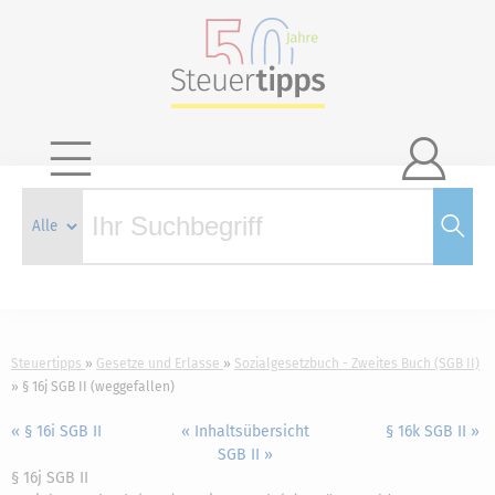

Steuertipps
Gesetze und Erlasse
Sozialgesetzbuch - Zweites Buch (SGB II)
§ 16j SGB II (weggefallen)
« § 16i SGB II
« Inhaltsübersicht
§ 16k SGB II »
SGB II »
§ 16j SGB II