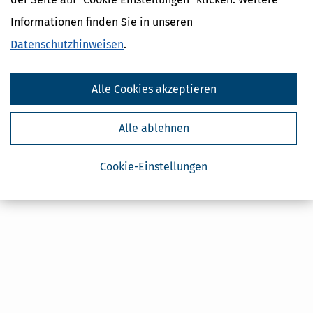
Geldtipps
Informationen finden Sie in unseren
Ja, ich möchte die kostenlosen Newsletter
von Steuertipps abonnieren. Die
Datenschutzhinweise
habe ich gelesen.
Datenschutzhinweisen
.
Meine Einwilligung kann ich jederzeit durch
Abbestellung des Newsletters widerrufen.
Alle Cookies akzeptieren
Alle ablehnen
Cookie-Einstellungen