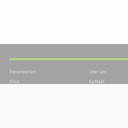
Steuerwelten
Über uns
Shop
Kontakt
Service
Karriere
Newsletter-Anmeldung
Häufige Fragen / F
Alle News
Kundenkonto
Steuererklärung Online
Kundenservice und