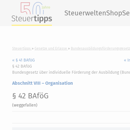
Steuerwelten
Shop
Se
Steuertipps
Gesetze und Erlasse
Bundesausbildungsförderungsgesetz
« § 41 BAföG
« I
§ 42 BAföG
Bundesgesetz über individuelle Förderung der Ausbildung (Bu
Abschnitt VIII – Organisation
§ 42 BAföG
(weggefallen)