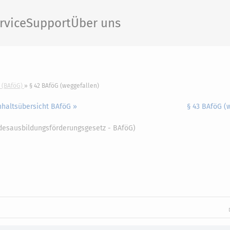
rvice
Support
Über uns
 (BAföG)
§ 42 BAföG (weggefallen)
nhaltsübersicht BAföG »
§ 43 BAföG (
ndesausbildungsförderungsgesetz - BAföG)