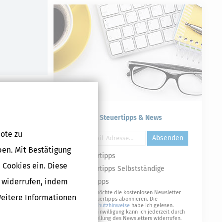
Kostenlose Steuertipps & News
ote zu
Absenden
ben. Mit Bestätigung
Steuertipps
 Cookies ein. Diese
Steuertipps Selbstständige
g widerrufen, indem
Geldtipps
Ja, ich möchte die kostenlosen Newsletter
Weitere Informationen
von Steuertipps abonnieren. Die
Datenschutzhinweise
habe ich gelesen.
Meine Einwilligung kann ich jederzeit durch
Abbestellung des Newsletters widerrufen.