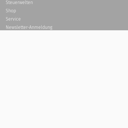
Steuerwelten
Shop
Service
Newsletter-Anmeldung
Alle News
Steuererklärung Online
Referenz
Über uns
Kontakt
Karriere
Häufige Fragen / FAQ
Kundenkonto
Kundenservice und Support
Vertrag widerrufen
Impressum