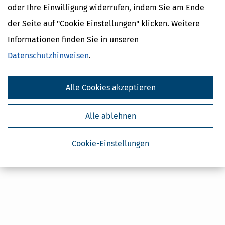
oder Ihre Einwilligung widerrufen, indem Sie am Ende
Absenden
der Seite auf "Cookie Einstellungen" klicken. Weitere
Steuertipps
Informationen finden Sie in unseren
Steuertipps Selbstständige
Geldtipps
Datenschutzhinweisen
.
Ja, ich möchte die kostenlosen Newsletter
von Steuertipps abonnieren. Die
Datenschutzhinweise
habe ich gelesen.
Meine Einwilligung kann ich jederzeit durch
Alle Cookies akzeptieren
Abbestellung des Newsletters widerrufen.
Alle ablehnen
Cookie-Einstellungen