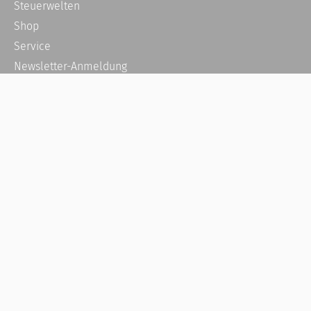
Steuerwelten
Shop
Service
Newsletter-Anmeldung
Alle News
Steuererklärung Online
Referenz
Über uns
Kontakt
Karriere
Häufige Fragen / FAQ
Kundenkonto
Kundenservice und Support
Vertrag widerrufen
Impressum