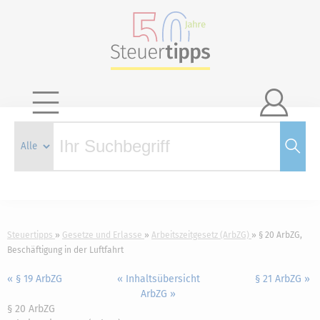

Steuertipps
Gesetze und Erlasse
Arbeitszeitgesetz (ArbZG)
§ 20 ArbZG,
Beschäftigung in der Luftfahrt
« § 19 ArbZG
« Inhaltsübersicht
§ 21 ArbZG »
ArbZG »
§ 20 ArbZG