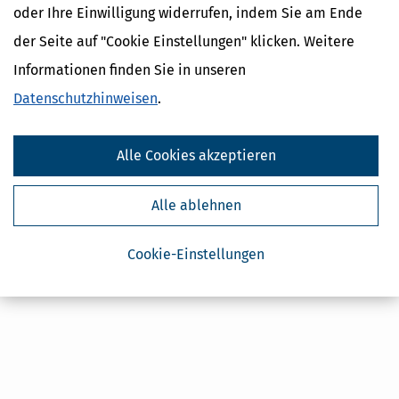
oder Ihre Einwilligung widerrufen, indem Sie am Ende
Absenden
der Seite auf "Cookie Einstellungen" klicken. Weitere
Steuertipps
Informationen finden Sie in unseren
Steuertipps Selbstständige
Geldtipps
Datenschutzhinweisen
.
Ja, ich möchte die kostenlosen Newsletter
von Steuertipps abonnieren. Die
Datenschutzhinweise
habe ich gelesen.
Meine Einwilligung kann ich jederzeit durch
Alle Cookies akzeptieren
Abbestellung des Newsletters widerrufen.
Alle ablehnen
Cookie-Einstellungen